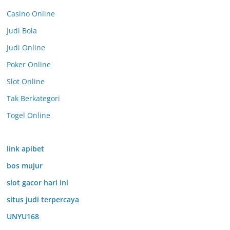
Casino Online
Judi Bola
Judi Online
Poker Online
Slot Online
Tak Berkategori
Togel Online
link apibet
bos mujur
slot gacor hari ini
situs judi terpercaya
UNYU168