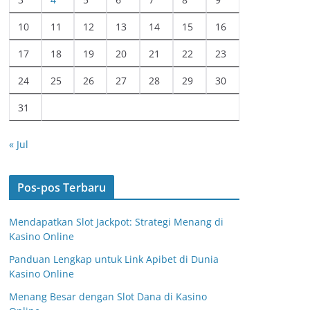
10
11
12
13
14
15
16
17
18
19
20
21
22
23
24
25
26
27
28
29
30
31
« Jul
Pos-pos Terbaru
Mendapatkan Slot Jackpot: Strategi Menang di
Kasino Online
Panduan Lengkap untuk Link Apibet di Dunia
Kasino Online
Menang Besar dengan Slot Dana di Kasino