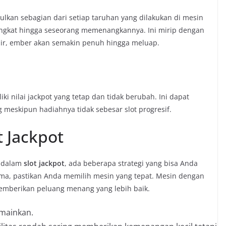
ulkan sebagian dari setiap taruhan yang dilakukan di mesin
meningkat hingga seseorang memenangkannya. Ini mirip dengan
air, ember akan semakin penuh hingga meluap.
ki nilai jackpot yang tetap dan tidak berubah. Ini dapat
meskipun hadiahnya tidak sebesar slot progresif.
t Jackpot
 dalam
slot jackpot
, ada beberapa strategi yang bisa Anda
ma, pastikan Anda memilih mesin yang tepat. Mesin dengan
memberikan peluang menang yang lebih baik.
 mainkan.