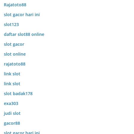
Rajatoto88
slot gacor hari ini
slot123
daftar slot88 online
slot gacor
slot online
rajatoto88
link slot
link slot
slot badak178
exa303
judi slot
gacor88
slot gacor hari ini