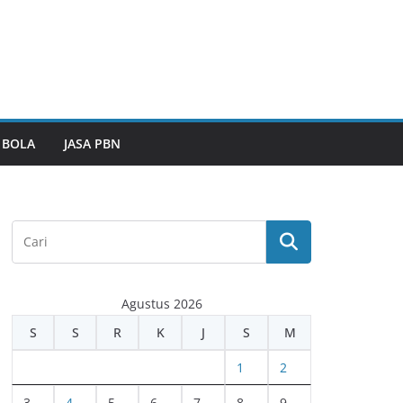
I BOLA
JASA PBN
Agustus 2026
S
S
R
K
J
S
M
1
2
3
4
5
6
7
8
9