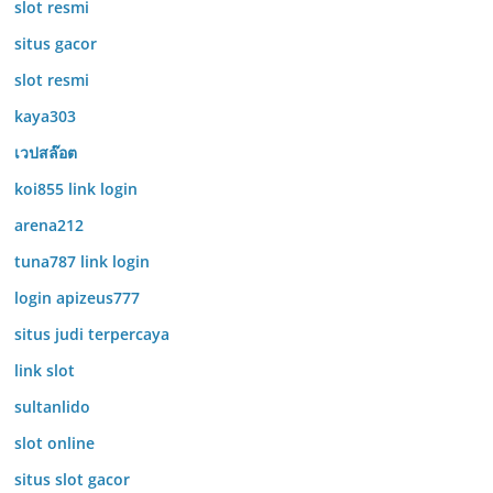
slot resmi
situs gacor
slot resmi
kaya303
เวปสล๊อต
koi855 link login
arena212
tuna787 link login
login apizeus777
situs judi terpercaya
link slot
sultanlido
slot online
situs slot gacor