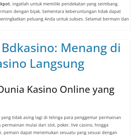
ckpot
, ingatlah untuk memiliki pendekatan yang seimbang.
bermain dengan bijak. Sementara keberuntungan tidak dapat
 meningkatkan peluang Anda untuk sukses. Selamat bermain dan
Bdkasino: Menang di
Kasino Langsung
unia Kasino Online yang
yang tidak asing lagi di telinga para penggemar permainan
 permainan mulai dari slot, poker, live casino, hingga
ini, pemain dapat menemukan sesuatu yang sesuai dengan