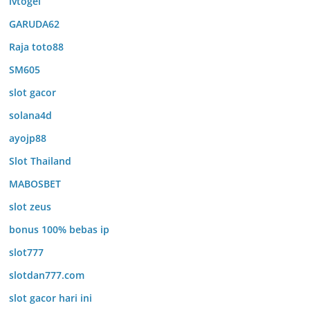
lvtogel
GARUDA62
Raja toto88
SM605
slot gacor
solana4d
ayojp88
Slot Thailand
MABOSBET
slot zeus
bonus 100% bebas ip
slot777
slotdan777.com
slot gacor hari ini