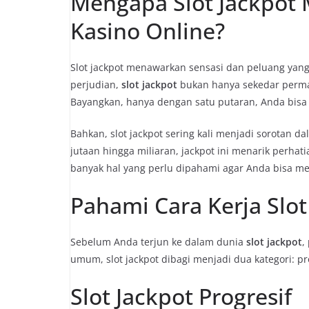
Mengapa Slot Jackpot M
Kasino Online?
Slot jackpot menawarkan sensasi dan peluang yang 
perjudian,
slot jackpot
bukan hanya sekedar permai
Bayangkan, hanya dengan satu putaran, Anda bis
Bahkan, slot jackpot sering kali menjadi sorotan d
jutaan hingga miliaran, jackpot ini menarik perha
banyak hal yang perlu dipahami agar Anda bisa m
Pahami Cara Kerja Slot
Sebelum Anda terjun ke dalam dunia
slot jackpot
,
umum, slot jackpot dibagi menjadi dua kategori: pr
Slot Jackpot Progresif