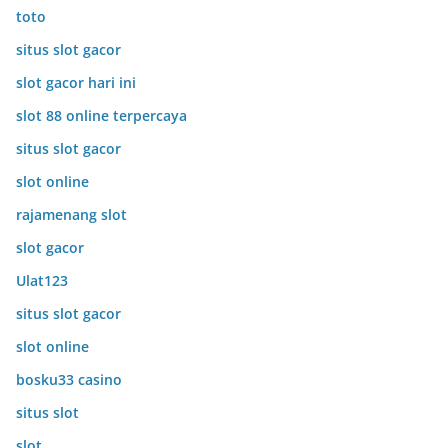
toto
situs slot gacor
slot gacor hari ini
slot 88 online terpercaya
situs slot gacor
slot online
rajamenang slot
slot gacor
Ulat123
situs slot gacor
slot online
bosku33 casino
situs slot
slot