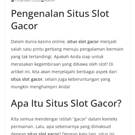
19 Januari 2026
admin
Pengenalan Situs Slot
Gacor
Dalam dunia kasino online,
situs slot gacor
menjadi
salah satu pintu gerbang menuju pengalaman bermain
yang tak tertandingi. Apakah Anda siap untuk
merasakan kegembiraan yang dibawa oleh slot? Di
artikel ini, kita akan menjelajahi berbagai aspek dari
situs slot gacor
, selain juga keberuntungan yang
mungkin menghampiri Anda!
Apa Itu Situs Slot Gacor?
Kita semua mendengar istilah “gacor” dalam konteks
permainan. Lalu, apa sebenarnya yang dimaksud
dengan
situs slot gacor
? Dengan kata lain, situs ini