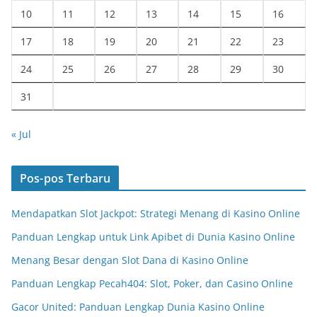
10
11
12
13
14
15
16
17
18
19
20
21
22
23
24
25
26
27
28
29
30
31
« Jul
Pos-pos Terbaru
Mendapatkan Slot Jackpot: Strategi Menang di Kasino Online
Panduan Lengkap untuk Link Apibet di Dunia Kasino Online
Menang Besar dengan Slot Dana di Kasino Online
Panduan Lengkap Pecah404: Slot, Poker, dan Casino Online
Gacor United: Panduan Lengkap Dunia Kasino Online