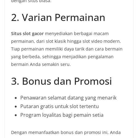
dengan situs biasa.
2. Varian Permainan
Situs slot gacor
menyediakan berbagai macam
permainan, dari slot klasik hingga slot video modern.
Tiap permainan memiliki daya tarik dan cara bermain
yang berbeda, sehingga menjadikan pengalaman
bermain Anda semakin seru.
3. Bonus dan Promosi
Penawaran selamat datang yang menarik
Putaran gratis untuk slot tertentu
Program loyalitas bagi pemain setia
Dengan memanfaatkan bonus dan promosi ini, Anda