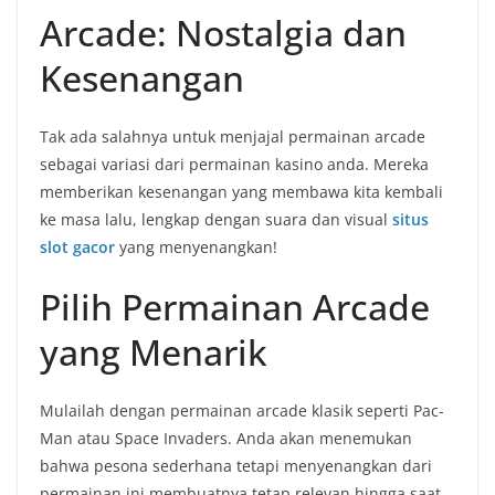
Arcade: Nostalgia dan
Kesenangan
Tak ada salahnya untuk menjajal permainan arcade
sebagai variasi dari permainan kasino anda. Mereka
memberikan kesenangan yang membawa kita kembali
ke masa lalu, lengkap dengan suara dan visual
situs
slot gacor
yang menyenangkan!
Pilih Permainan Arcade
yang Menarik
Mulailah dengan permainan arcade klasik seperti Pac-
Man atau Space Invaders. Anda akan menemukan
bahwa pesona sederhana tetapi menyenangkan dari
permainan ini membuatnya tetap relevan hingga saat