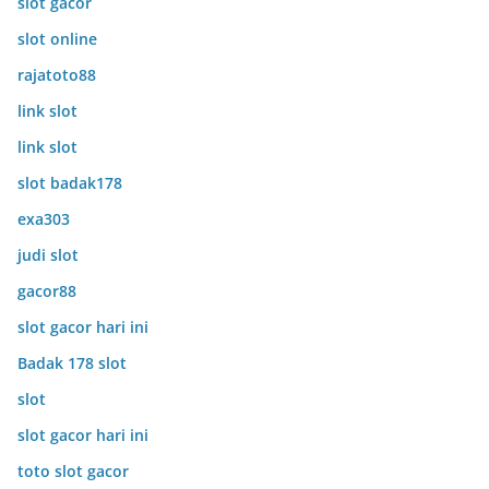
slot gacor
slot online
rajatoto88
link slot
link slot
slot badak178
exa303
judi slot
gacor88
slot gacor hari ini
Badak 178 slot
slot
slot gacor hari ini
toto slot gacor