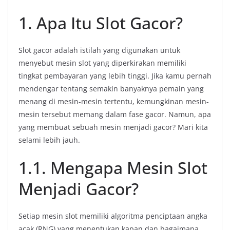
1. Apa Itu Slot Gacor?
Slot gacor adalah istilah yang digunakan untuk
menyebut mesin slot yang diperkirakan memiliki
tingkat pembayaran yang lebih tinggi. Jika kamu pernah
mendengar tentang semakin banyaknya pemain yang
menang di mesin-mesin tertentu, kemungkinan mesin-
mesin tersebut memang dalam fase gacor. Namun, apa
yang membuat sebuah mesin menjadi gacor? Mari kita
selami lebih jauh.
1.1. Mengapa Mesin Slot
Menjadi Gacor?
Setiap mesin slot memiliki algoritma penciptaan angka
acak (RNG) yang menentukan kapan dan bagaimana