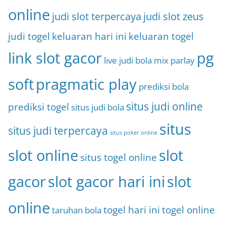
online
judi slot terpercaya
judi slot zeus
judi togel
keluaran hari ini
keluaran togel
link slot gacor
pg
live judi bola
mix parlay
soft
pragmatic play
prediksi bola
situs judi online
prediksi togel
situs judi bola
situs
situs judi terpercaya
situs poker online
slot online
slot
situs togel online
gacor
slot gacor hari ini
slot
online
togel hari ini
togel online
taruhan bola