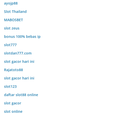
ayojp88
Slot Thailand
MABOSBET
slot zeus
bonus 100% bebas ip
slot777
slotdan777.com
slot gacor hari ini
Rajatoto88
slot gacor hari ini
slot123
daftar slot88 online
slot gacor
slot online