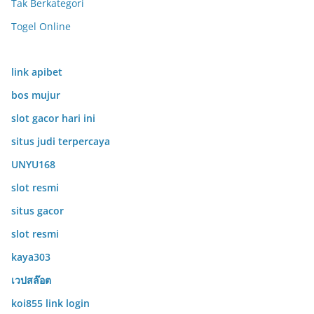
Tak Berkategori
Togel Online
link apibet
bos mujur
slot gacor hari ini
situs judi terpercaya
UNYU168
slot resmi
situs gacor
slot resmi
kaya303
เวปสล๊อต
koi855 link login