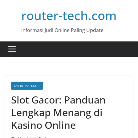
Skip
router-tech.com
to
content
Informasi Judi Online Paling Update
TAK BERKATEGORI
Slot Gacor: Panduan
Lengkap Menang di
Kasino Online