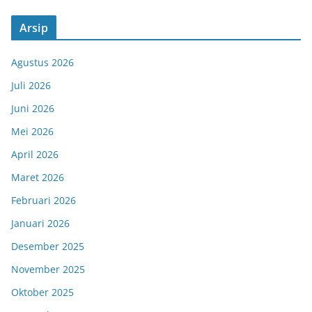
Arsip
Agustus 2026
Juli 2026
Juni 2026
Mei 2026
April 2026
Maret 2026
Februari 2026
Januari 2026
Desember 2025
November 2025
Oktober 2025