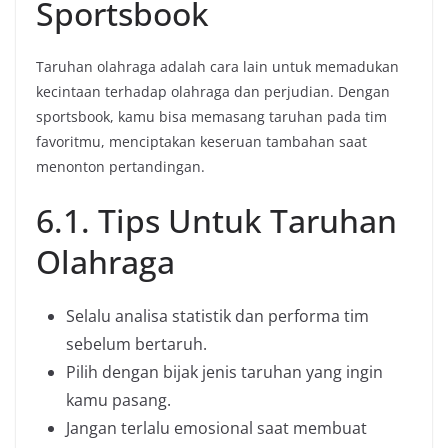
Sportsbook
Taruhan olahraga adalah cara lain untuk memadukan
kecintaan terhadap olahraga dan perjudian. Dengan
sportsbook, kamu bisa memasang taruhan pada tim
favoritmu, menciptakan keseruan tambahan saat
menonton pertandingan.
6.1. Tips Untuk Taruhan
Olahraga
Selalu analisa statistik dan performa tim
sebelum bertaruh.
Pilih dengan bijak jenis taruhan yang ingin
kamu pasang.
Jangan terlalu emosional saat membuat