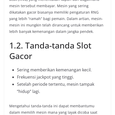
mesin tersebut membayar. Mesin yang sering
dikatakan gacor biasanya memiliki pengaturan RNG
yang lebih “ramah” bagi pemain. Dalam artian, mesin-
mesin ini mungkin telah dirancang untuk memberikan
lebih banyak kemenangan dalam jangka pendek.
1.2. Tanda-tanda Slot
Gacor
Sering memberikan kemenangan kecil.
Frekuensi jackpot yang tinggi.
Setelah periode tertentu, mesin tampak
“hidup” lagi.
Mengetahui tanda-tanda ini dapat membantumu
dalam memilih mesin mana yang layak dicoba saat