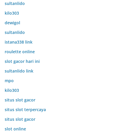
sultanlido
kilo303
dewigol
sultanlido
istana338 link
roulette online
slot gacor hari ini
sultanlido link
mpo
kilo303
situs slot gacor
situs slot terpercaya
situs slot gacor
slot online