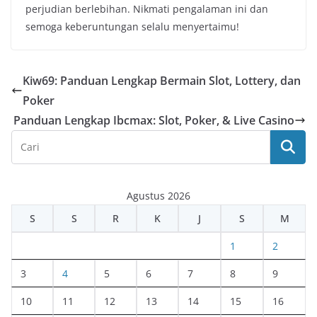
perjudian berlebihan. Nikmati pengalaman ini dan
semoga keberuntungan selalu menyertaimu!
Kiw69: Panduan Lengkap Bermain Slot, Lottery, dan
Poker
Panduan Lengkap Ibcmax: Slot, Poker, & Live Casino
Agustus 2026
S
S
R
K
J
S
M
1
2
3
4
5
6
7
8
9
10
11
12
13
14
15
16