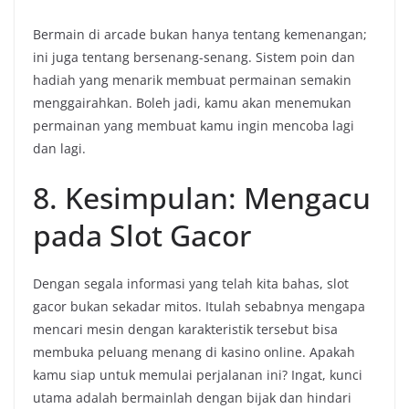
Bermain di arcade bukan hanya tentang kemenangan;
ini juga tentang bersenang-senang. Sistem poin dan
hadiah yang menarik membuat permainan semakin
menggairahkan. Boleh jadi, kamu akan menemukan
permainan yang membuat kamu ingin mencoba lagi
dan lagi.
8. Kesimpulan: Mengacu
pada Slot Gacor
Dengan segala informasi yang telah kita bahas, slot
gacor bukan sekadar mitos. Itulah sebabnya mengapa
mencari mesin dengan karakteristik tersebut bisa
membuka peluang menang di kasino online. Apakah
kamu siap untuk memulai perjalanan ini? Ingat, kunci
utama adalah bermainlah dengan bijak dan hindari