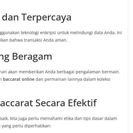
 dan Terpercaya
nggunakan teknologi enkripsi untuk melindungi data Anda. Ini
kan bahwa transaksi Anda aman.
ang Beragam
inan akan memberikan Anda berbagai pengalaman bermain.
an
baccarat online
dan permainan lainnya dalam koleksi
ccarat Secara Efektif
aik, kita juga perlu memahami etika dan tips dasar dalam
 yang perlu diperhatikan: