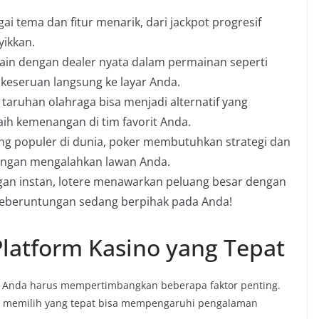
 tema dan fitur menarik, dari jackpot progresif
ikkan.
in dengan dealer nyata dalam permainan seperti
keseruan langsung ke layar Anda.
taruhan olahraga bisa menjadi alternatif yang
aih kemenangan di tim favorit Anda.
ing populer di dunia, poker membutuhkan strategi dan
engan mengalahkan lawan Anda.
gan instan, lotere menawarkan peluang besar dengan
keberuntungan sedang berpihak pada Anda!
latform Kasino yang Tepat
, Anda harus mempertimbangkan beberapa faktor penting.
an memilih yang tepat bisa mempengaruhi pengalaman