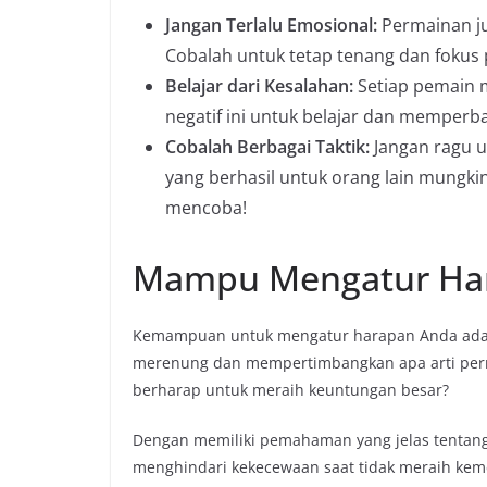
Jangan Terlalu Emosional:
Permainan ju
Cobalah untuk tetap tenang dan fokus 
Belajar dari Kesalahan:
Setiap pemain 
negatif ini untuk belajar dan memperbai
Cobalah Berbagai Taktik:
Jangan ragu u
yang berhasil untuk orang lain mungkin 
mencoba!
Mampu Mengatur Ha
Kemampuan untuk mengatur harapan Anda adala
merenung dan mempertimbangkan apa arti perm
berharap untuk meraih keuntungan besar?
Dengan memiliki pemahaman yang jelas tentan
menghindari kekecewaan saat tidak meraih ke