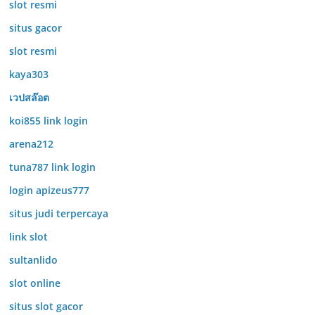
slot resmi
situs gacor
slot resmi
kaya303
เวปสล๊อต
koi855 link login
arena212
tuna787 link login
login apizeus777
situs judi terpercaya
link slot
sultanlido
slot online
situs slot gacor