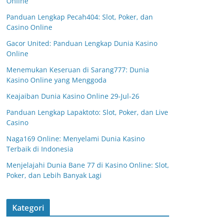
Online
Panduan Lengkap Pecah404: Slot, Poker, dan
Casino Online
Gacor United: Panduan Lengkap Dunia Kasino
Online
Menemukan Keseruan di Sarang777: Dunia
Kasino Online yang Menggoda
Keajaiban Dunia Kasino Online 29-Jul-26
Panduan Lengkap Lapaktoto: Slot, Poker, dan Live
Casino
Naga169 Online: Menyelami Dunia Kasino
Terbaik di Indonesia
Menjelajahi Dunia Bane 77 di Kasino Online: Slot,
Poker, dan Lebih Banyak Lagi
Kategori