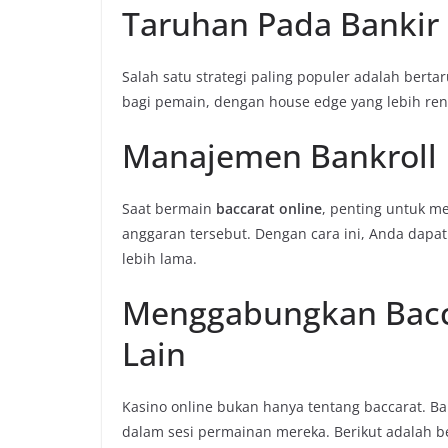
Taruhan Pada Bankir
Salah satu strategi paling populer adalah berta
bagi pemain, dengan house edge yang lebih re
Manajemen Bankroll
Saat bermain
baccarat online
, penting untuk m
anggaran tersebut. Dengan cara ini, Anda dap
lebih lama.
Menggabungkan Bacc
Lain
Kasino online bukan hanya tentang baccarat.
dalam sesi permainan mereka. Berikut adalah b