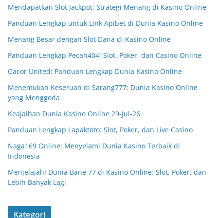
Mendapatkan Slot Jackpot: Strategi Menang di Kasino Online
Panduan Lengkap untuk Link Apibet di Dunia Kasino Online
Menang Besar dengan Slot Dana di Kasino Online
Panduan Lengkap Pecah404: Slot, Poker, dan Casino Online
Gacor United: Panduan Lengkap Dunia Kasino Online
Menemukan Keseruan di Sarang777: Dunia Kasino Online
yang Menggoda
Keajaiban Dunia Kasino Online 29-Jul-26
Panduan Lengkap Lapaktoto: Slot, Poker, dan Live Casino
Naga169 Online: Menyelami Dunia Kasino Terbaik di
Indonesia
Menjelajahi Dunia Bane 77 di Kasino Online: Slot, Poker, dan
Lebih Banyak Lagi
Kategori