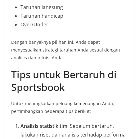
Taruhan langsung
Taruhan handicap
Over/Under
Dengan banyaknya pilihan ini, Anda dapat
menyesuaikan strategi taruhan Anda sesuai dengan
analisis dan intuisi Anda.
Tips untuk Bertaruh di
Sportsbook
Untuk meningkatkan peluang kemenangan Anda,
pertimbangkan beberapa tips berikut:
Analisis statistik tim
: Sebelum bertaruh,
lakukan riset dan analisis terhadap performa