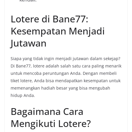
Lotere di Bane77:
Kesempatan Menjadi
Jutawan
Siapa yang tidak ingin menjadi jutawan dalam sekejap?
Di Bane77, lotere adalah salah satu cara paling menarik
untuk mencoba peruntungan Anda. Dengan membeli
tiket lotere, Anda bisa mendapatkan kesempatan untuk
memenangkan hadiah besar yang bisa mengubah
hidup Anda.
Bagaimana Cara
Mengikuti Lotere?