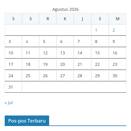
Agustus 2026
S
S
R
K
J
S
M
1
2
3
4
5
6
7
8
9
10
11
12
13
14
15
16
17
18
19
20
21
22
23
24
25
26
27
28
29
30
31
« Jul
Pos-pos Terbaru