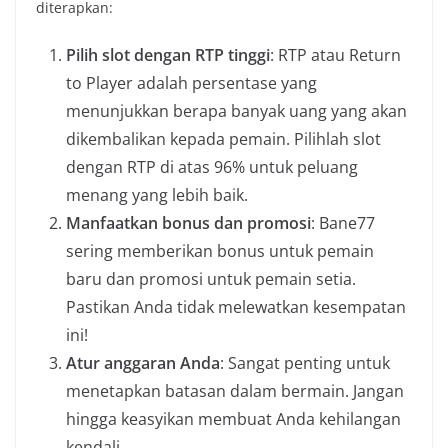
diterapkan:
Pilih slot dengan RTP tinggi
: RTP atau Return
to Player adalah persentase yang
menunjukkan berapa banyak uang yang akan
dikembalikan kepada pemain. Pilihlah slot
dengan RTP di atas 96% untuk peluang
menang yang lebih baik.
Manfaatkan bonus dan promosi
: Bane77
sering memberikan bonus untuk pemain
baru dan promosi untuk pemain setia.
Pastikan Anda tidak melewatkan kesempatan
ini!
Atur anggaran Anda
: Sangat penting untuk
menetapkan batasan dalam bermain. Jangan
hingga keasyikan membuat Anda kehilangan
kendali.