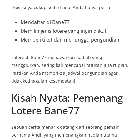
Prosesnya cukup sederhana. Anda hanya perlu:
Mendaftar di Bane77
Memilih jenis lotere yang ingin diikuti
Membeli tiket dan menunggu pengundian
Lotere di Bane77 menawarkan hadiah yang
menggiurkan, sering kali mencapai ratusan juta rupiah.
Pastikan Anda memeriksa jadwal pengundian agar
tidak ketinggalan kesempatan!
Kisah Nyata: Pemenang
Lotere Bane77
Sebuah cerita menarik datang dari seorang pemain
bernama Andi, yang memenangkan hadiah utama