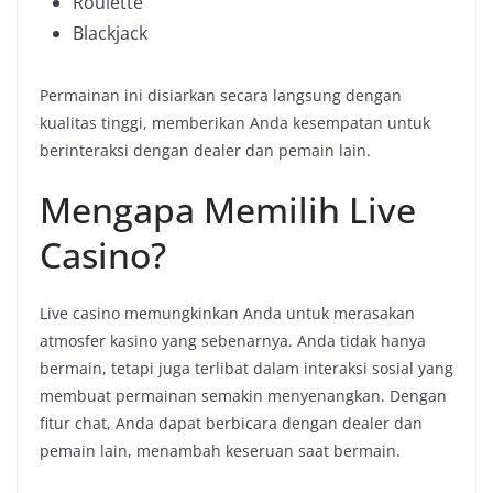
Roulette
Blackjack
Permainan ini disiarkan secara langsung dengan
kualitas tinggi, memberikan Anda kesempatan untuk
berinteraksi dengan dealer dan pemain lain.
Mengapa Memilih Live
Casino?
Live casino memungkinkan Anda untuk merasakan
atmosfer kasino yang sebenarnya. Anda tidak hanya
bermain, tetapi juga terlibat dalam interaksi sosial yang
membuat permainan semakin menyenangkan. Dengan
fitur chat, Anda dapat berbicara dengan dealer dan
pemain lain, menambah keseruan saat bermain.