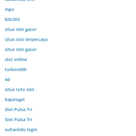
mpo
kilo303
situs slot gacor
situs slot terpercaya
situs slot gacor
slot online
turbox500
4d
situs toto slot
bajutogel
Slot Pulsa Tri
Slot Pulsa Tri
sultanlido login