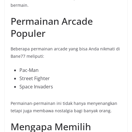
bermain.
Permainan Arcade
Populer
Beberapa permainan arcade yang bisa Anda nikmati di
Bane77 meliputi:
Pac-Man
Street Fighter
Space Invaders
Permainan-permainan ini tidak hanya menyenangkan
tetapi juga membawa nostalgia bagi banyak orang.
Mengapa Memilih