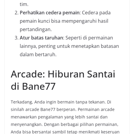
tim.
Perhatikan cedera pemain
: Cedera pada
pemain kunci bisa mempengaruhi hasil
pertandingan.
Atur batas taruhan
: Seperti di permainan
lainnya, penting untuk menetapkan batasan
dalam bertaruh.
Arcade: Hiburan Santai
di Bane77
Terkadang, Anda ingin bermain tanpa tekanan. Di
sinilah arcade Bane77 berperan. Permainan arcade
menawarkan pengalaman yang lebih santai dan
menyenangkan. Dengan berbagai pilihan permainan,
Anda bisa bersantai sambil tetap menikmati keseruan