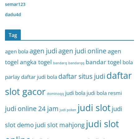
semar123
dadu4d
Tag
agen judi
agen judi online
agen
agen bola
togel
angka togel
bandar togel
bola
bandarq
bandarqq
daftar
daftar situs judi
parlay
daftar judi bola
slot gacor
judi bola
judi bola resmi
dominoqq
judi slot
judi online 24 jam
judi
judi poker
judi slot
slot demo
judi slot mahjong