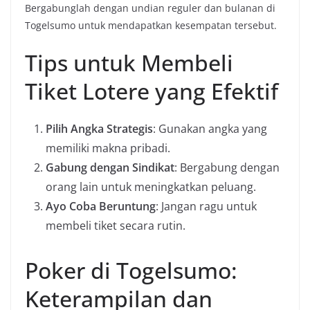
Bergabunglah dengan undian reguler dan bulanan di
Togelsumo untuk mendapatkan kesempatan tersebut.
Tips untuk Membeli
Tiket Lotere yang Efektif
Pilih Angka Strategis
: Gunakan angka yang
memiliki makna pribadi.
Gabung dengan Sindikat
: Bergabung dengan
orang lain untuk meningkatkan peluang.
Ayo Coba Beruntung
: Jangan ragu untuk
membeli tiket secara rutin.
Poker di Togelsumo:
Keterampilan dan