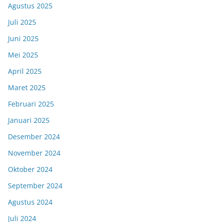
Agustus 2025
Juli 2025
Juni 2025
Mei 2025
April 2025
Maret 2025
Februari 2025
Januari 2025
Desember 2024
November 2024
Oktober 2024
September 2024
Agustus 2024
Juli 2024