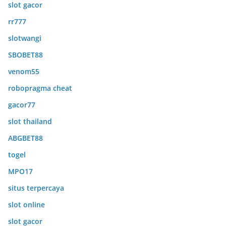
slot gacor
rr777
slotwangi
SBOBET88
venom55
robopragma cheat
gacor77
slot thailand
ABGBET88
togel
MPO17
situs terpercaya
slot online
slot gacor