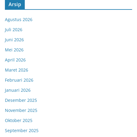
Arsip
Agustus 2026
Juli 2026
Juni 2026
Mei 2026
April 2026
Maret 2026
Februari 2026
Januari 2026
Desember 2025
November 2025
Oktober 2025
September 2025