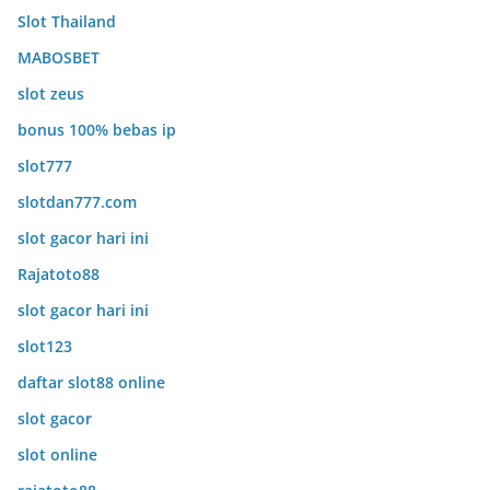
Slot Thailand
MABOSBET
slot zeus
bonus 100% bebas ip
slot777
slotdan777.com
slot gacor hari ini
Rajatoto88
slot gacor hari ini
slot123
daftar slot88 online
slot gacor
slot online