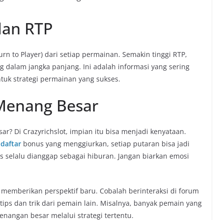
an RTP
urn to Player) dari setiap permainan. Semakin tinggi RTP,
dalam jangka panjang. Ini adalah informasi yang sering
ntuk strategi permainan yang sukses.
Menang Besar
r? Di Crazyrichslot, impian itu bisa menjadi kenyataan.
 daftar
bonus yang menggiurkan, setiap putaran bisa jadi
s selalu dianggap sebagai hiburan. Jangan biarkan emosi
 memberikan perspektif baru. Cobalah berinteraksi di forum
ips dan trik dari pemain lain. Misalnya, banyak pemain yang
angan besar melalui strategi tertentu.