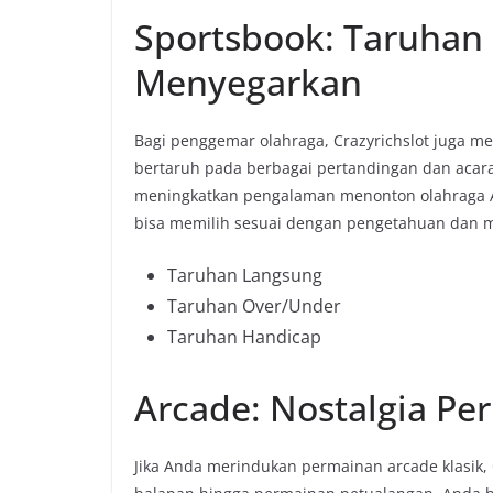
Sportsbook: Taruhan
Menyegarkan
Bagi penggemar olahraga, Crazyrichslot juga 
bertaruh pada berbagai pertandingan dan acara
meningkatkan pengalaman menonton olahraga An
bisa memilih sesuai dengan pengetahuan dan m
Taruhan Langsung
Taruhan Over/Under
Taruhan Handicap
Arcade: Nostalgia Pe
Jika Anda merindukan permainan arcade klasik, 