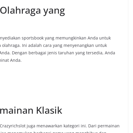
 Olahraga yang
menyediakan sportsbook yang memungkinkan Anda untuk
 olahraga. Ini adalah cara yang menyenangkan untuk
da. Dengan berbagai jenis taruhan yang tersedia, Anda
inat Anda.
rmainan Klasik
Crazyrichslot juga menawarkan kategori ini. Dari permainan