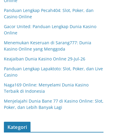
Online
Panduan Lengkap Pecah404: Slot, Poker, dan
Casino Online
Gacor United: Panduan Lengkap Dunia Kasino
Online
Menemukan Keseruan di Sarang777: Dunia
Kasino Online yang Menggoda
Keajaiban Dunia Kasino Online 29-Jul-26
Panduan Lengkap Lapaktoto: Slot, Poker, dan Live
Casino
Naga169 Online: Menyelami Dunia Kasino
Terbaik di Indonesia
Menjelajahi Dunia Bane 77 di Kasino Online: Slot,
Poker, dan Lebih Banyak Lagi
Kategori