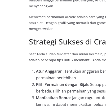
balapan hingga permainan petualangan, Anda
menyenangkan.
Menikmati permainan arcade adalah cara yang 
atau slot. Dengan grafik yang menarik dan gamep
mengecewakan.
Strategi Sukses di Cra
Saat Anda sudah terdaftar dan mulai bermain, p
adalah beberapa tips untuk membantu Anda mera
Atur Anggaran:
Tentukan anggaran berm
permainan berlebihan.
Pilih Permainan dengan Bijak:
Setiap p
berbeda. Pilihlah permainan yang ses
Manfaatkan Bonus:
Jangan ragu untuk
lainnya. Ini dapat meningkatkan pelu