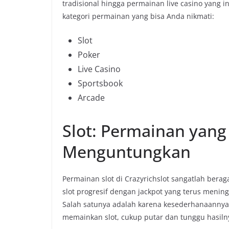
tradisional hingga permainan live casino yang i
kategori permainan yang bisa Anda nikmati:
Slot
Poker
Live Casino
Sportsbook
Arcade
Slot: Permainan yang
Menguntungkan
Permainan slot di Crazyrichslot sangatlah berag
slot progresif dengan jackpot yang terus mening
Salah satunya adalah karena kesederhanaannya.
memainkan slot, cukup putar dan tunggu hasiln