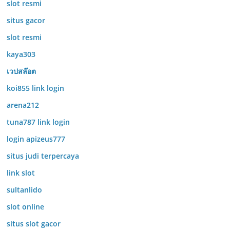
slot resmi
situs gacor
slot resmi
kaya303
เวปสล๊อต
koi855 link login
arena212
tuna787 link login
login apizeus777
situs judi terpercaya
link slot
sultanlido
slot online
situs slot gacor