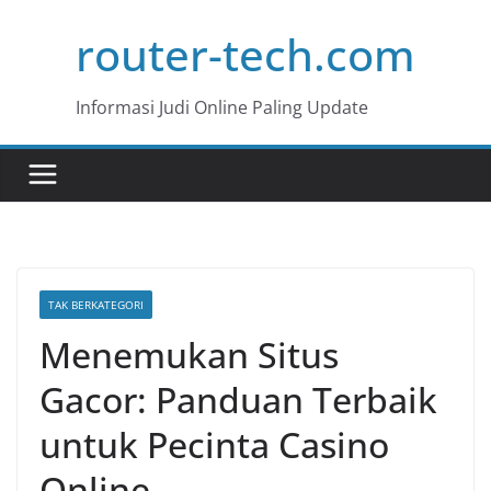
Skip
router-tech.com
to
content
Informasi Judi Online Paling Update
TAK BERKATEGORI
Menemukan Situs
Gacor: Panduan Terbaik
untuk Pecinta Casino
Online