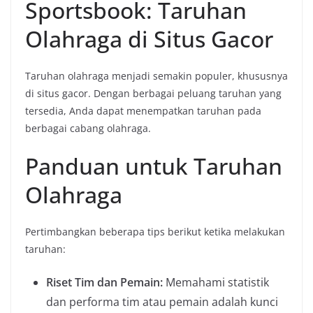
Sportsbook: Taruhan
Olahraga di Situs Gacor
Taruhan olahraga menjadi semakin populer, khususnya
di situs gacor. Dengan berbagai peluang taruhan yang
tersedia, Anda dapat menempatkan taruhan pada
berbagai cabang olahraga.
Panduan untuk Taruhan
Olahraga
Pertimbangkan beberapa tips berikut ketika melakukan
taruhan:
Riset Tim dan Pemain:
Memahami statistik
dan performa tim atau pemain adalah kunci