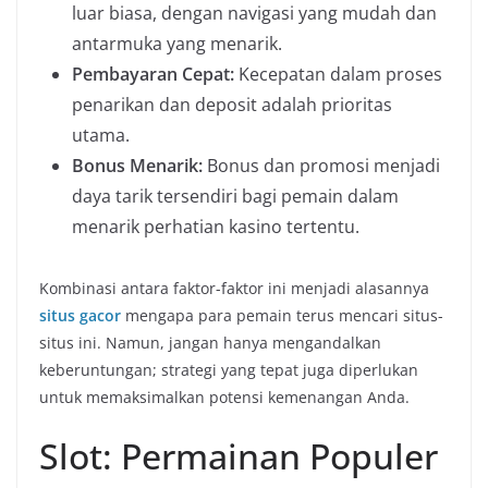
luar biasa, dengan navigasi yang mudah dan
antarmuka yang menarik.
Pembayaran Cepat:
Kecepatan dalam proses
penarikan dan deposit adalah prioritas
utama.
Bonus Menarik:
Bonus dan promosi menjadi
daya tarik tersendiri bagi pemain dalam
menarik perhatian kasino tertentu.
Kombinasi antara faktor-faktor ini menjadi alasannya
situs gacor
mengapa para pemain terus mencari situs-
situs ini. Namun, jangan hanya mengandalkan
keberuntungan; strategi yang tepat juga diperlukan
untuk memaksimalkan potensi kemenangan Anda.
Slot: Permainan Populer