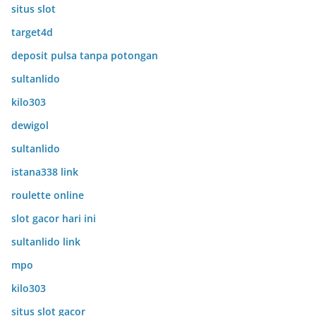
situs slot
target4d
deposit pulsa tanpa potongan
sultanlido
kilo303
dewigol
sultanlido
istana338 link
roulette online
slot gacor hari ini
sultanlido link
mpo
kilo303
situs slot gacor