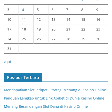
3
4
5
6
7
8
9
10
11
12
13
14
15
16
17
18
19
20
21
22
23
24
25
26
27
28
29
30
31
« Jul
Pos-pos Terbaru
Mendapatkan Slot Jackpot: Strategi Menang di Kasino Online
Panduan Lengkap untuk Link Apibet di Dunia Kasino Online
Menang Besar dengan Slot Dana di Kasino Online