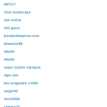
MPO17
situs terpercaya
slot online
slot gacor
bandardewatoto.com
dewaslot88
AKA4D
AKA4D
super scatter olympus
mpo slot
bos pragmatic x1000
target4d
slotx5000
semar123