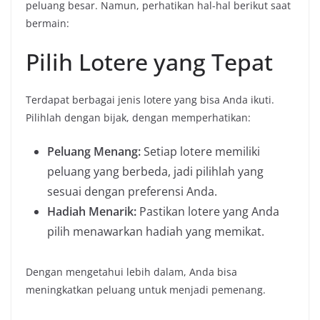
peluang besar. Namun, perhatikan hal-hal berikut saat
bermain:
Pilih Lotere yang Tepat
Terdapat berbagai jenis lotere yang bisa Anda ikuti.
Pilihlah dengan bijak, dengan memperhatikan:
Peluang Menang:
Setiap lotere memiliki
peluang yang berbeda, jadi pilihlah yang
sesuai dengan preferensi Anda.
Hadiah Menarik:
Pastikan lotere yang Anda
pilih menawarkan hadiah yang memikat.
Dengan mengetahui lebih dalam, Anda bisa
meningkatkan peluang untuk menjadi pemenang.