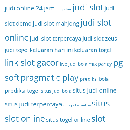
judi slot
judi online 24 jam
judi
judi poker
judi slot
slot demo
judi slot mahjong
online
judi slot terpercaya
judi slot zeus
judi togel
keluaran hari ini
keluaran togel
link slot gacor
pg
live judi bola
mix parlay
soft
pragmatic play
prediksi bola
situs judi online
prediksi togel
situs judi bola
situs
situs judi terpercaya
situs poker online
slot online
slot
situs togel online