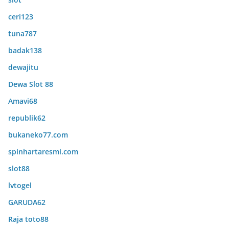
ceri123
tuna787
badak138
dewajitu
Dewa Slot 88
Amavi68
republik62
bukaneko77.com
spinhartaresmi.com
slot88
lvtogel
GARUDA62
Raja toto88