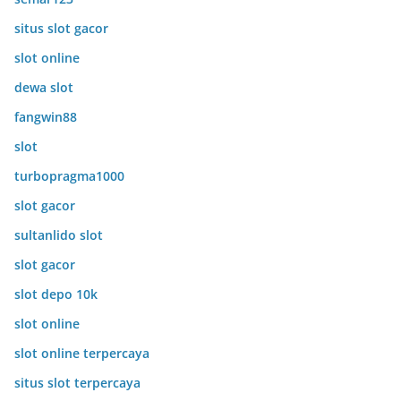
situs slot gacor
slot online
dewa slot
fangwin88
slot
turbopragma1000
slot gacor
sultanlido slot
slot gacor
slot depo 10k
slot online
slot online terpercaya
situs slot terpercaya