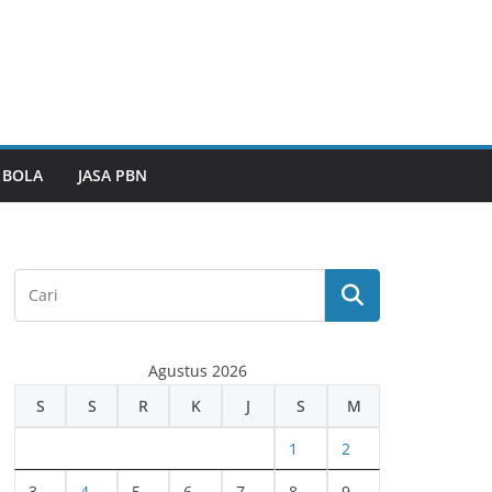
I BOLA
JASA PBN
Agustus 2026
S
S
R
K
J
S
M
1
2
3
4
5
6
7
8
9