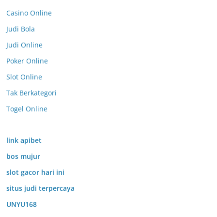
Casino Online
Judi Bola
Judi Online
Poker Online
Slot Online
Tak Berkategori
Togel Online
link apibet
bos mujur
slot gacor hari ini
situs judi terpercaya
UNYU168