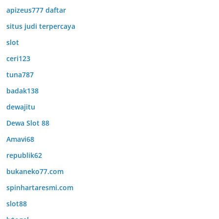
apizeus777 daftar
situs judi terpercaya
slot
ceri123
tuna787
badak138
dewajitu
Dewa Slot 88
Amavi68
republik62
bukaneko77.com
spinhartaresmi.com
slot88