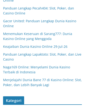
Online
Panduan Lengkap Pecah404: Slot, Poker, dan
Casino Online
Gacor United: Panduan Lengkap Dunia Kasino
Online
Menemukan Keseruan di Sarang777: Dunia
Kasino Online yang Menggoda
Keajaiban Dunia Kasino Online 29-Jul-26
Panduan Lengkap Lapaktoto: Slot, Poker, dan Live
Casino
Naga169 Online: Menyelami Dunia Kasino
Terbaik di Indonesia
Menjelajahi Dunia Bane 77 di Kasino Online: Slot,
Poker, dan Lebih Banyak Lagi
Kategori