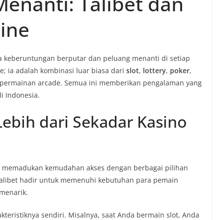
enanti: Talibet dan
ine
na keberuntungan berputar dan peluang menanti di setiap
e; ia adalah kombinasi luar biasa dari
slot
,
lottery
,
poker
,
n permainan arcade. Semua ini memberikan pengalaman yang
i Indonesia.
Lebih dari Sekadar Kasino
ng memadukan kemudahan akses dengan berbagai pilihan
 Talibet hadir untuk memenuhi kebutuhan para pemain
 menarik.
teristiknya sendiri. Misalnya, saat Anda bermain slot, Anda