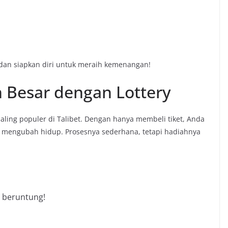
dan siapkan diri untuk meraih kemenangan!
 Besar dengan Lottery
ling populer di Talibet. Dengan hanya membeli tiket, Anda
 mengubah hidup. Prosesnya sederhana, tetapi hadiahnya
a beruntung!