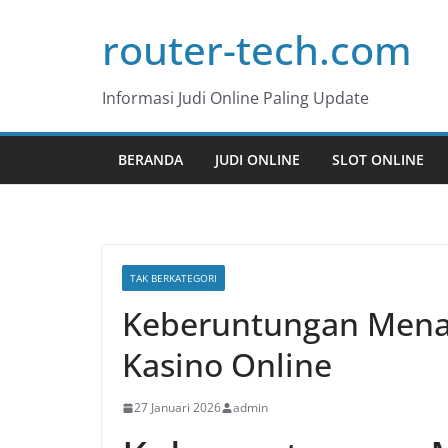
Skip
router-tech.com
to
content
Informasi Judi Online Paling Update
BERANDA
JUDI ONLINE
SLOT ONLINE
TAK BERKATEGORI
Keberuntungan Menan
Kasino Online
27 Januari 2026
admin