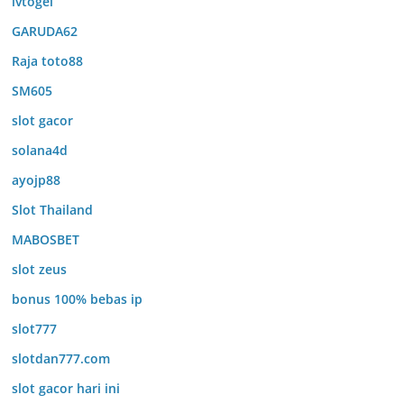
lvtogel
GARUDA62
Raja toto88
SM605
slot gacor
solana4d
ayojp88
Slot Thailand
MABOSBET
slot zeus
bonus 100% bebas ip
slot777
slotdan777.com
slot gacor hari ini