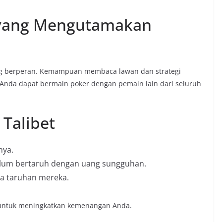
 yang Mengutamakan
ng berperan. Kemampuan membaca lawan dan strategi
 Anda dapat bermain poker dengan pemain lain dari seluruh
 Talibet
nya.
elum bertaruh dengan uang sungguhan.
la taruhan mereka.
 untuk meningkatkan kemenangan Anda.