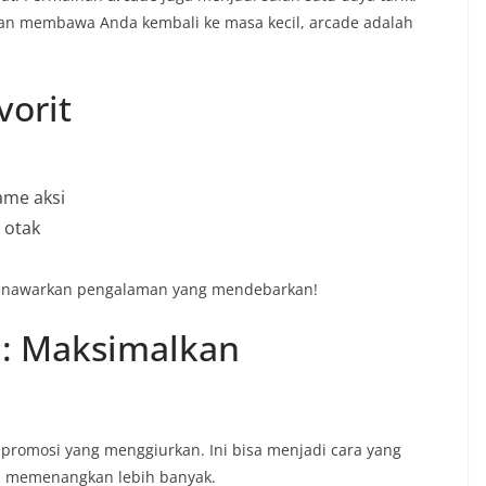
n membawa Anda kembali ke masa kecil, arcade adalah
vorit
ame aksi
 otak
menawarkan pengalaman yang mendebarkan!
i: Maksimalkan
promosi yang menggiurkan. Ini bisa menjadi cara yang
m memenangkan lebih banyak.