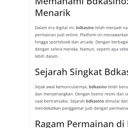
Memahami Bdkasino: 
Menarik
Dalam era digital ini,
bdkasino
telah menjadi na
permainan judi online. Platform ini menawarkan 
hingga sportsbook dan arcade. Dengan berbagai
dengan selera mereka. Namun, seperti apa se
lebih dalam.
Sejarah Singkat Bdka
Sejak awal kemunculannya,
bdkasino
telah ber
dan menyenangkan. Dengan lisensi resmi dan s
saat bertransaksi. Sejarah
bdkasino
dimulai dar
mendekatkan penggemar judi dengan permainan
Ragam Permainan di 