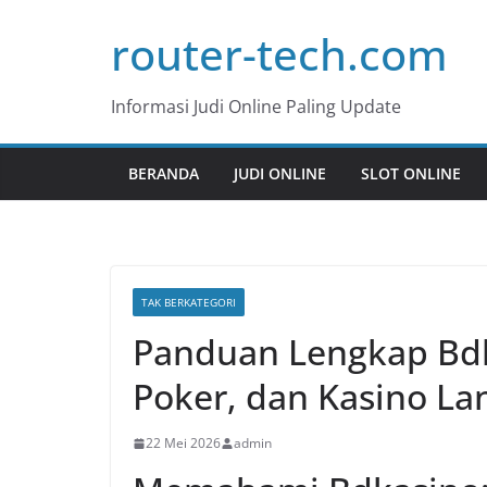
Skip
router-tech.com
to
content
Informasi Judi Online Paling Update
BERANDA
JUDI ONLINE
SLOT ONLINE
TAK BERKATEGORI
Panduan Lengkap Bdk
Poker, dan Kasino L
22 Mei 2026
admin