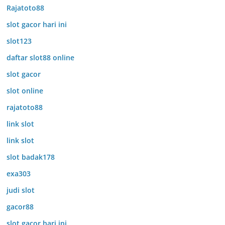
Rajatoto88
slot gacor hari ini
slot123
daftar slot88 online
slot gacor
slot online
rajatoto88
link slot
link slot
slot badak178
exa303
judi slot
gacor88
slot gacor hari ini