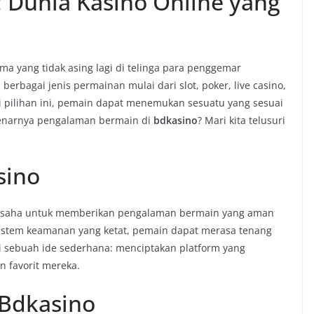
Dunia Kasino Online yang
ma yang tidak asing lagi di telinga para penggemar
berbagai jenis permainan mulai dari slot, poker, live casino,
 pilihan ini, pemain dapat menemukan sesuatu yang sesuai
benarnya pengalaman bermain di
bdkasino
? Mari kita telusuri
sino
usaha untuk memberikan pengalaman bermain yang aman
istem keamanan yang ketat, pemain dapat merasa tenang
i sebuah ide sederhana: menciptakan platform yang
 favorit mereka.
Bdkasino