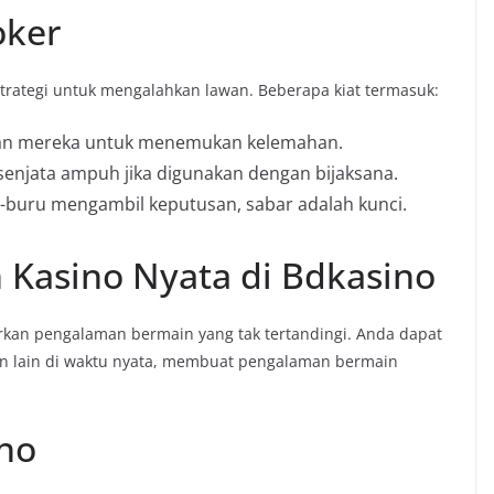
oker
ategi untuk mengalahkan lawan. Beberapa kiat termasuk:
han mereka untuk menemukan kelemahan.
 senjata ampuh jika digunakan dengan bijaksana.
-buru mengambil keputusan, sabar adalah kunci.
n Kasino Nyata di Bdkasino
an pengalaman bermain yang tak tertandingi. Anda dapat
in lain di waktu nyata, membuat pengalaman bermain
ino