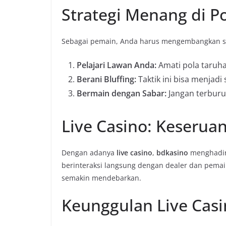
Strategi Menang di P
Sebagai pemain, Anda harus mengembangkan str
Pelajari Lawan Anda:
Amati pola taru
Berani Bluffing:
Taktik ini bisa menjadi
Bermain dengan Sabar:
Jangan terburu
Live Casino: Keserua
Dengan adanya
live casino
,
bdkasino
menghadirk
berinteraksi langsung dengan dealer dan pema
semakin mendebarkan.
Keunggulan Live Cas