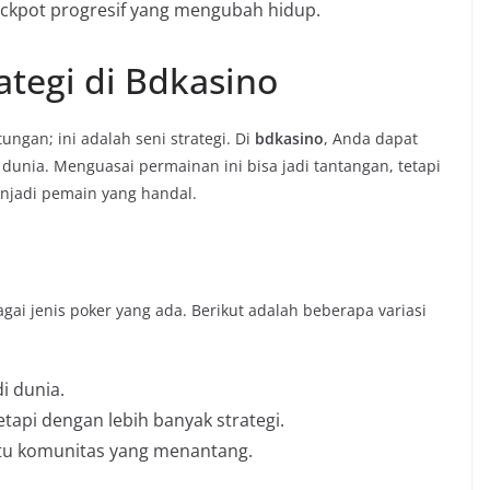
ckpot progresif yang mengubah hidup.
ategi di Bdkasino
gan; ini adalah seni strategi. Di
bdkasino
, Anda dapat
dunia. Menguasai permainan ini bisa jadi tantangan, tetapi
njadi pemain yang handal.
i jenis poker yang ada. Berikut adalah beberapa variasi
di dunia.
tapi dengan lebih banyak strategi.
tu komunitas yang menantang.