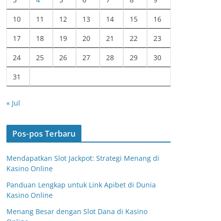
10
11
12
13
14
15
16
17
18
19
20
21
22
23
24
25
26
27
28
29
30
31
« Jul
Pos-pos Terbaru
Mendapatkan Slot Jackpot: Strategi Menang di
Kasino Online
Panduan Lengkap untuk Link Apibet di Dunia
Kasino Online
Menang Besar dengan Slot Dana di Kasino