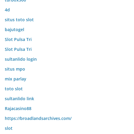
4d
situs toto slot
bajutogel
Slot Pulsa Tri
Slot Pulsa Tri
sultanlido login
situs mpo
mix parlay
toto slot
sultanlido link
Rajacasino88
https://broadlandsarchives.com/
slot