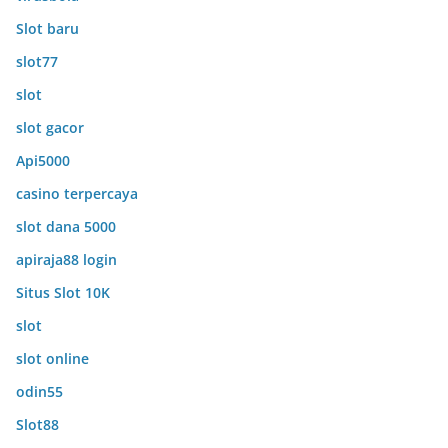
Slot baru
slot77
slot
slot gacor
Api5000
casino terpercaya
slot dana 5000
apiraja88 login
Situs Slot 10K
slot
slot online
odin55
Slot88