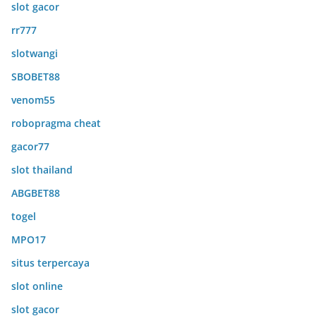
slot gacor
rr777
slotwangi
SBOBET88
venom55
robopragma cheat
gacor77
slot thailand
ABGBET88
togel
MPO17
situs terpercaya
slot online
slot gacor