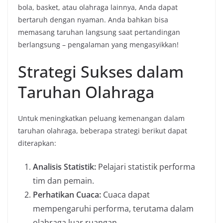
bola, basket, atau olahraga lainnya, Anda dapat
bertaruh dengan nyaman. Anda bahkan bisa
memasang taruhan langsung saat pertandingan
berlangsung – pengalaman yang mengasyikkan!
Strategi Sukses dalam
Taruhan Olahraga
Untuk meningkatkan peluang kemenangan dalam
taruhan olahraga, beberapa strategi berikut dapat
diterapkan:
Analisis Statistik:
Pelajari statistik performa
tim dan pemain.
Perhatikan Cuaca:
Cuaca dapat
mempengaruhi performa, terutama dalam
olahraga luar ruangan.