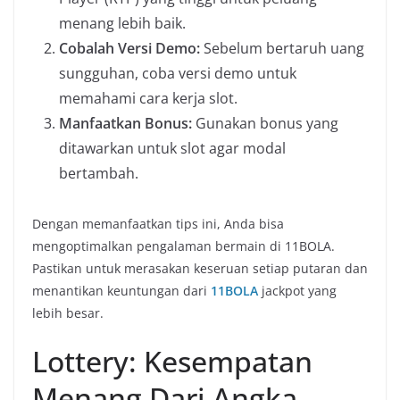
menang lebih baik.
Cobalah Versi Demo:
Sebelum bertaruh uang
sungguhan, coba versi demo untuk
memahami cara kerja slot.
Manfaatkan Bonus:
Gunakan bonus yang
ditawarkan untuk slot agar modal
bertambah.
Dengan memanfaatkan tips ini, Anda bisa
mengoptimalkan pengalaman bermain di 11BOLA.
Pastikan untuk merasakan keseruan setiap putaran dan
menantikan keuntungan dari
11BOLA
jackpot yang
lebih besar.
Lottery: Kesempatan
Menang Dari Angka