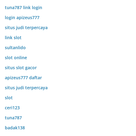
tuna787 link login
login apizeus777
situs judi terpercaya
link slot
sultanlido
slot online
situs slot gacor
apizeus777 daftar
situs judi terpercaya
slot
ceri123
tuna787
badak138