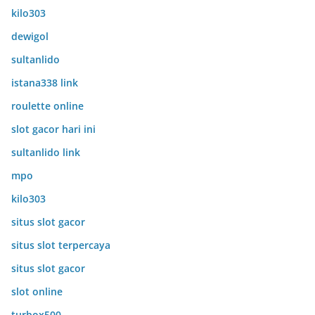
kilo303
dewigol
sultanlido
istana338 link
roulette online
slot gacor hari ini
sultanlido link
mpo
kilo303
situs slot gacor
situs slot terpercaya
situs slot gacor
slot online
turbox500