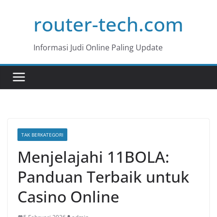
Skip
router-tech.com
to
content
Informasi Judi Online Paling Update
TAK BERKATEGORI
Menjelajahi 11BOLA:
Panduan Terbaik untuk
Casino Online