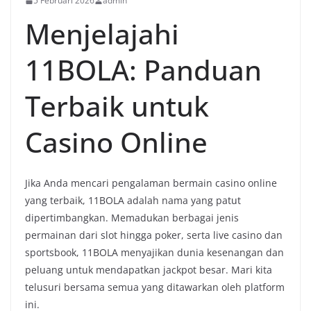
5 Februari 2026
admin
Menjelajahi
11BOLA: Panduan
Terbaik untuk
Casino Online
Jika Anda mencari pengalaman bermain casino online
yang terbaik, 11BOLA adalah nama yang patut
dipertimbangkan. Memadukan berbagai jenis
permainan dari slot hingga poker, serta live casino dan
sportsbook, 11BOLA menyajikan dunia kesenangan dan
peluang untuk mendapatkan jackpot besar. Mari kita
telusuri bersama semua yang ditawarkan oleh platform
ini.