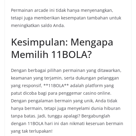
Permainan arcade ini tidak hanya menyenangkan,
tetapi juga memberikan kesempatan tambahan untuk
meningkatkan saldo Anda.
Kesimpulan: Mengapa
Memilih 11BOLA?
Dengan berbagai pilihan permainan yang ditawarkan,
keamanan yang terjamin, serta dukungan pelanggan
yang responsif, **11BOLA** adalah platform yang
patut dicoba bagi para penggemar casino online.
Dengan pengalaman bermain yang unik, Anda tidak
hanya bermain, tetapi juga menyelami dunia hiburan
tanpa batas. Jadi, tunggu apalagi? Bergabunglah
dengan 11BOLA hari ini dan nikmati keseruan bermain
yang tak terlupakan!