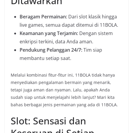
Ditawarkan
Beragam Permainan:
Dari slot klasik hingga
live games, semua dapat ditemui di 11BOLA.
Keamanan yang Terjamin:
Dengan sistem
enkripsi terkini, data Anda aman.
Pendukung Pelanggan 24/7:
Tim siap
membantu setiap saat.
Melalui kombinasi fitur-fitur ini, 11BOLA tidak hanya
menyediakan pengalaman bermain yang menarik,
tetapi juga aman dan nyaman. Lalu, apakah Anda
sudah siap untuk menjelajahi lebih lanjut? Mari kita
bahas berbagai jenis permainan yang ada di 11BOLA.
Slot: Sensasi dan
Keseruan di Setiap