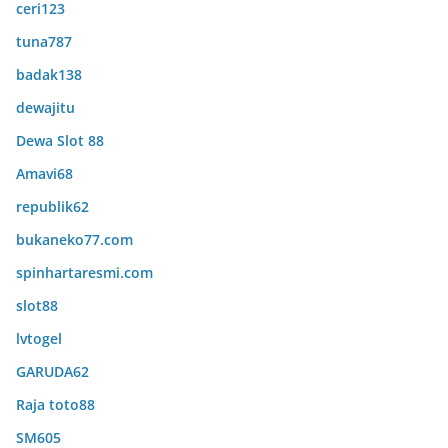
ceri123
tuna787
badak138
dewajitu
Dewa Slot 88
Amavi68
republik62
bukaneko77.com
spinhartaresmi.com
slot88
lvtogel
GARUDA62
Raja toto88
SM605