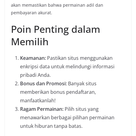
akan memastikan bahwa permainan adil dan
pembayaran akurat.
Poin Penting dalam
Memilih
Keamanan:
Pastikan situs menggunakan
enkripsi data untuk melindungi informasi
pribadi Anda.
Bonus dan Promosi:
Banyak situs
memberikan bonus pendaftaran,
manfaatkanlah!
Ragam Permainan:
Pilih situs yang
menawarkan berbagai pilihan permainan
untuk hiburan tanpa batas.