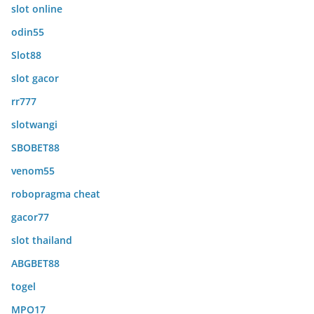
slot online
odin55
Slot88
slot gacor
rr777
slotwangi
SBOBET88
venom55
robopragma cheat
gacor77
slot thailand
ABGBET88
togel
MPO17