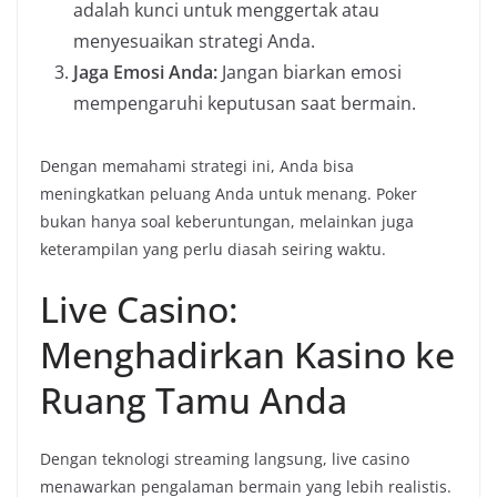
adalah kunci untuk menggertak atau
menyesuaikan strategi Anda.
Jaga Emosi Anda:
Jangan biarkan emosi
mempengaruhi keputusan saat bermain.
Dengan memahami strategi ini, Anda bisa
meningkatkan peluang Anda untuk menang. Poker
bukan hanya soal keberuntungan, melainkan juga
keterampilan yang perlu diasah seiring waktu.
Live Casino:
Menghadirkan Kasino ke
Ruang Tamu Anda
Dengan teknologi streaming langsung, live casino
menawarkan pengalaman bermain yang lebih realistis.