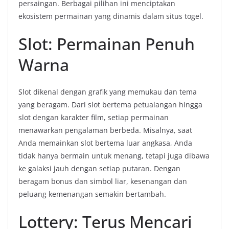
persaingan. Berbagai pilihan ini menciptakan
ekosistem permainan yang dinamis dalam situs togel.
Slot: Permainan Penuh
Warna
Slot dikenal dengan grafik yang memukau dan tema
yang beragam. Dari slot bertema petualangan hingga
slot dengan karakter film, setiap permainan
menawarkan pengalaman berbeda. Misalnya, saat
Anda memainkan slot bertema luar angkasa, Anda
tidak hanya bermain untuk menang, tetapi juga dibawa
ke galaksi jauh dengan setiap putaran. Dengan
beragam bonus dan simbol liar, kesenangan dan
peluang kemenangan semakin bertambah.
Lottery: Terus Mencari