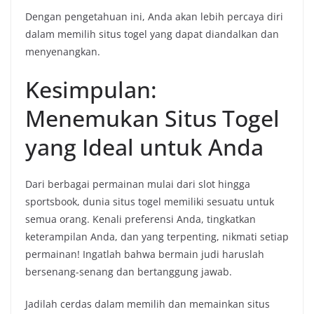
Dengan pengetahuan ini, Anda akan lebih percaya diri
dalam memilih situs togel yang dapat diandalkan dan
menyenangkan.
Kesimpulan:
Menemukan Situs Togel
yang Ideal untuk Anda
Dari berbagai permainan mulai dari slot hingga
sportsbook, dunia situs togel memiliki sesuatu untuk
semua orang. Kenali preferensi Anda, tingkatkan
keterampilan Anda, dan yang terpenting, nikmati setiap
permainan! Ingatlah bahwa bermain judi haruslah
bersenang-senang dan bertanggung jawab.
Jadilah cerdas dalam memilih dan memainkan situs