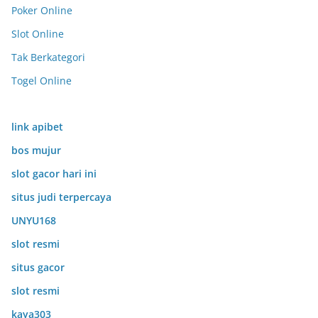
Poker Online
Slot Online
Tak Berkategori
Togel Online
link apibet
bos mujur
slot gacor hari ini
situs judi terpercaya
UNYU168
slot resmi
situs gacor
slot resmi
kaya303