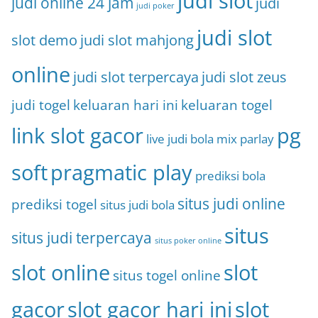
judi slot
judi online 24 jam
judi
judi poker
judi slot
slot demo
judi slot mahjong
online
judi slot terpercaya
judi slot zeus
judi togel
keluaran hari ini
keluaran togel
link slot gacor
pg
live judi bola
mix parlay
soft
pragmatic play
prediksi bola
situs judi online
prediksi togel
situs judi bola
situs
situs judi terpercaya
situs poker online
slot online
slot
situs togel online
gacor
slot gacor hari ini
slot