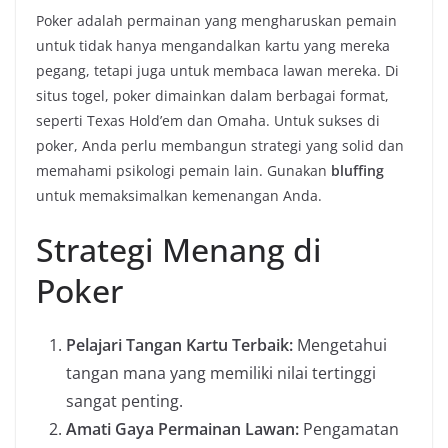
Poker adalah permainan yang mengharuskan pemain
untuk tidak hanya mengandalkan kartu yang mereka
pegang, tetapi juga untuk membaca lawan mereka. Di
situs togel, poker dimainkan dalam berbagai format,
seperti Texas Hold’em dan Omaha. Untuk sukses di
poker, Anda perlu membangun strategi yang solid dan
memahami psikologi pemain lain. Gunakan
bluffing
untuk memaksimalkan kemenangan Anda.
Strategi Menang di
Poker
Pelajari Tangan Kartu Terbaik:
Mengetahui
tangan mana yang memiliki nilai tertinggi
sangat penting.
Amati Gaya Permainan Lawan:
Pengamatan