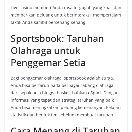
Live casino memberi Anda rasa tergugah yang khas dan
memberikan peluang untuk berinteraksi, mempertajam
taktik Anda sambil bersenang-senang.
Sportsbook: Taruhan
Olahraga untuk
Penggemar Setia
Bagi penggemar olahraga, sportsbook adalah surga.
Anda bisa bertaruh pada berbagai cabang olahraga,
dari sepak bola hingga basket, bahkan eSport. Dengan
informasi yang tepat dan strategi taruhan yang baik,
Anda bisa meningkatkan peluang kemenangan. Pelajari
statistik dan bentuk tim sebelum membuat taruhan.
Cara Menang di Taruhan