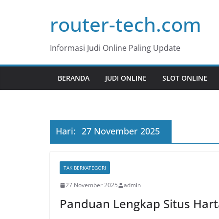
Skip
router-tech.com
to
content
Informasi Judi Online Paling Update
BERANDA
JUDI ONLINE
SLOT ONLINE
Hari:
27 November 2025
TAK BERKATEGORI
27 November 2025
admin
Panduan Lengkap Situs Harta