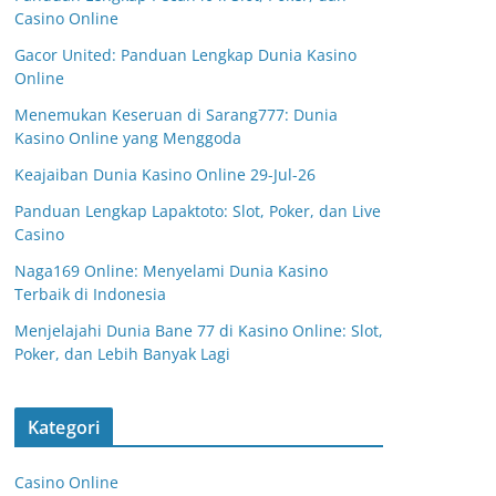
Casino Online
Gacor United: Panduan Lengkap Dunia Kasino
Online
Menemukan Keseruan di Sarang777: Dunia
Kasino Online yang Menggoda
Keajaiban Dunia Kasino Online 29-Jul-26
Panduan Lengkap Lapaktoto: Slot, Poker, dan Live
Casino
Naga169 Online: Menyelami Dunia Kasino
Terbaik di Indonesia
Menjelajahi Dunia Bane 77 di Kasino Online: Slot,
Poker, dan Lebih Banyak Lagi
Kategori
Casino Online