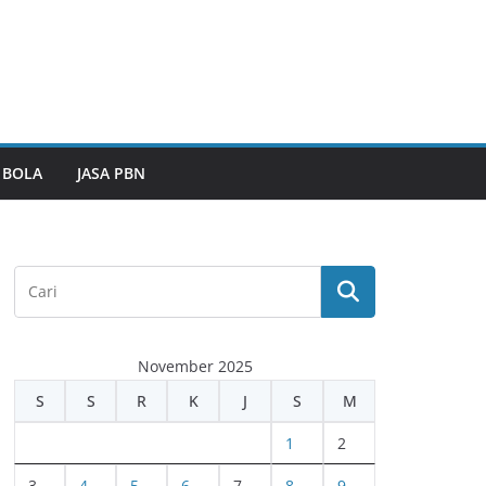
I BOLA
JASA PBN
November 2025
S
S
R
K
J
S
M
1
2
3
4
5
6
7
8
9