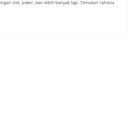
ngan slot, poker, dan lebih banyak lagi. Temukan rahasia