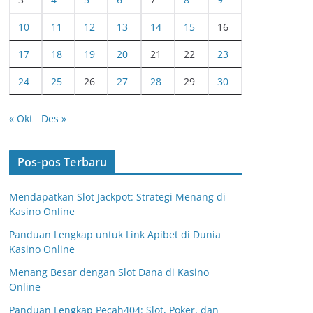
10
11
12
13
14
15
16
17
18
19
20
21
22
23
24
25
26
27
28
29
30
« Okt
Des »
Pos-pos Terbaru
Mendapatkan Slot Jackpot: Strategi Menang di
Kasino Online
Panduan Lengkap untuk Link Apibet di Dunia
Kasino Online
Menang Besar dengan Slot Dana di Kasino
Online
Panduan Lengkap Pecah404: Slot, Poker, dan