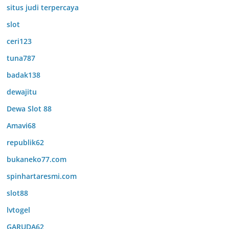
situs judi terpercaya
slot
ceri123
tuna787
badak138
dewajitu
Dewa Slot 88
Amavi68
republik62
bukaneko77.com
spinhartaresmi.com
slot88
lvtogel
GARUDA62