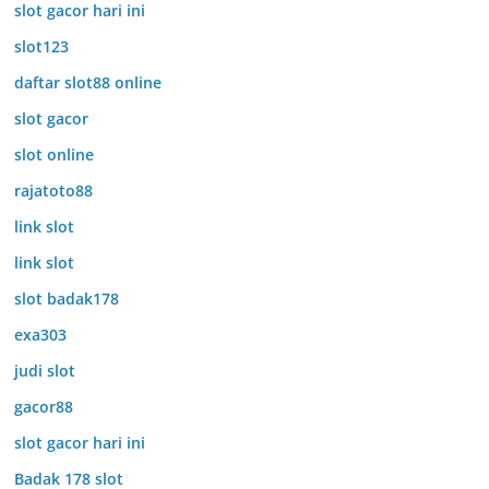
slot gacor hari ini
slot123
daftar slot88 online
slot gacor
slot online
rajatoto88
link slot
link slot
slot badak178
exa303
judi slot
gacor88
slot gacor hari ini
Badak 178 slot