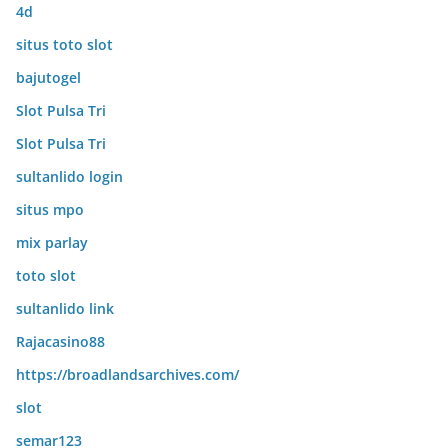
4d
situs toto slot
bajutogel
Slot Pulsa Tri
Slot Pulsa Tri
sultanlido login
situs mpo
mix parlay
toto slot
sultanlido link
Rajacasino88
https://broadlandsarchives.com/
slot
semar123