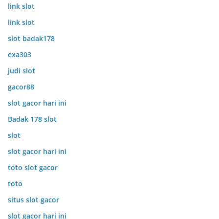
link slot
link slot
slot badak178
exa303
judi slot
gacor88
slot gacor hari ini
Badak 178 slot
slot
slot gacor hari ini
toto slot gacor
toto
situs slot gacor
slot gacor hari ini