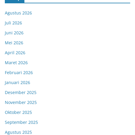
Agustus 2026
Juli 2026
Juni 2026
Mei 2026
April 2026
Maret 2026
Februari 2026
Januari 2026
Desember 2025
November 2025
Oktober 2025
September 2025
Agustus 2025