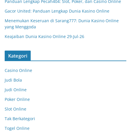
Panduan Lengkap Pecah404: Slot, Poker, dan Casino Online
Gacor United: Panduan Lengkap Dunia Kasino Online
Menemukan Keseruan di Sarang777: Dunia Kasino Online
yang Menggoda
Keajaiban Dunia Kasino Online 29-Jul-26
Kategori
Casino Online
Judi Bola
Judi Online
Poker Online
Slot Online
Tak Berkategori
Togel Online