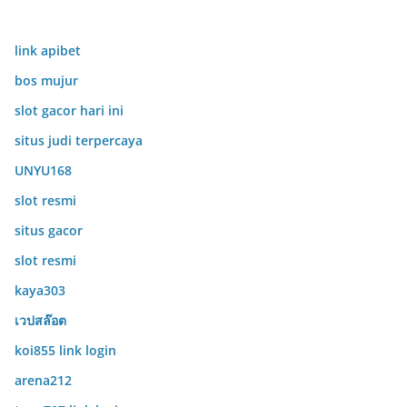
link apibet
bos mujur
slot gacor hari ini
situs judi terpercaya
UNYU168
slot resmi
situs gacor
slot resmi
kaya303
เวปสล๊อต
koi855 link login
arena212