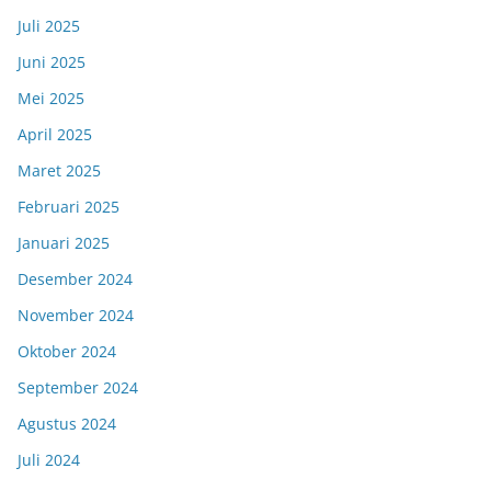
Juli 2025
Juni 2025
Mei 2025
April 2025
Maret 2025
Februari 2025
Januari 2025
Desember 2024
November 2024
Oktober 2024
September 2024
Agustus 2024
Juli 2024