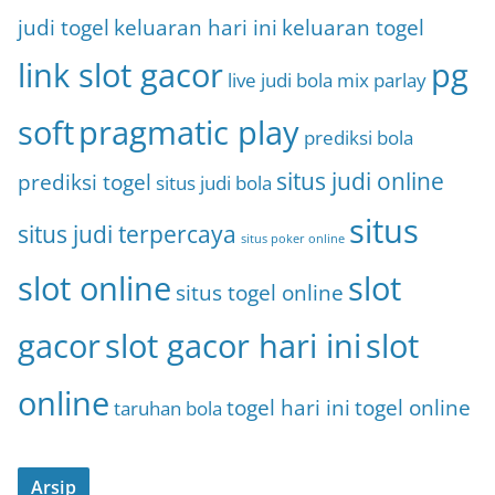
judi togel
keluaran hari ini
keluaran togel
link slot gacor
pg
live judi bola
mix parlay
soft
pragmatic play
prediksi bola
situs judi online
prediksi togel
situs judi bola
situs
situs judi terpercaya
situs poker online
slot online
slot
situs togel online
gacor
slot gacor hari ini
slot
online
togel hari ini
togel online
taruhan bola
Arsip