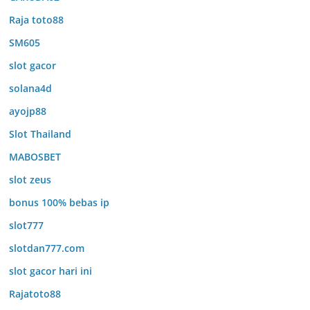
Raja toto88
SM605
slot gacor
solana4d
ayojp88
Slot Thailand
MABOSBET
slot zeus
bonus 100% bebas ip
slot777
slotdan777.com
slot gacor hari ini
Rajatoto88