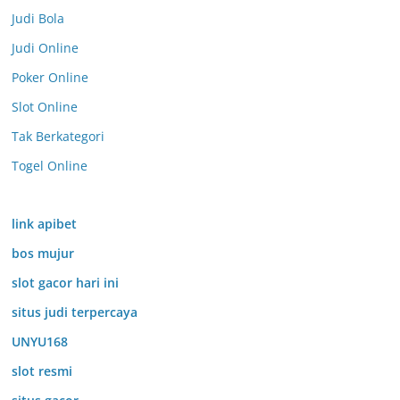
Judi Bola
Judi Online
Poker Online
Slot Online
Tak Berkategori
Togel Online
link apibet
bos mujur
slot gacor hari ini
situs judi terpercaya
UNYU168
slot resmi