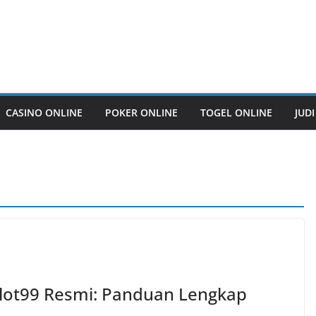
CASINO ONLINE
POKER ONLINE
TOGEL ONLINE
JUD
lot99 Resmi: Panduan Lengkap