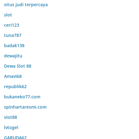
situs judi terpercaya
slot
ceri123
tuna787
badak138
dewajitu
Dewa Slot 88
Amavi68
republik62
bukaneko77.com
spinhartaresmi.com
slot88
lvtogel
GARUDA62