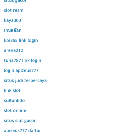
situs gacor
slot resmi
kaya303
เวปสล๊อต
koi855 link login
arena212
tuna787 link login
login apizeus777
situs judi terpercaya
link slot
sultanlido
slot online
situs slot gacor
apizeus777 daftar