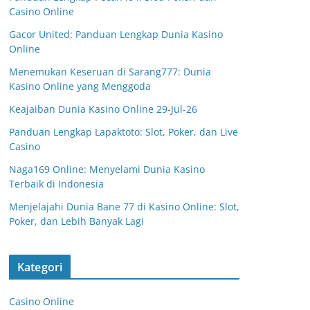
Casino Online
Gacor United: Panduan Lengkap Dunia Kasino
Online
Menemukan Keseruan di Sarang777: Dunia
Kasino Online yang Menggoda
Keajaiban Dunia Kasino Online 29-Jul-26
Panduan Lengkap Lapaktoto: Slot, Poker, dan Live
Casino
Naga169 Online: Menyelami Dunia Kasino
Terbaik di Indonesia
Menjelajahi Dunia Bane 77 di Kasino Online: Slot,
Poker, dan Lebih Banyak Lagi
Kategori
Casino Online