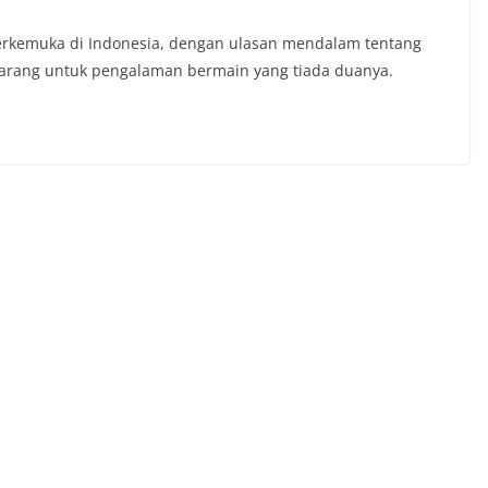
terkemuka di Indonesia, dengan ulasan mendalam tentang
arang untuk pengalaman bermain yang tiada duanya.