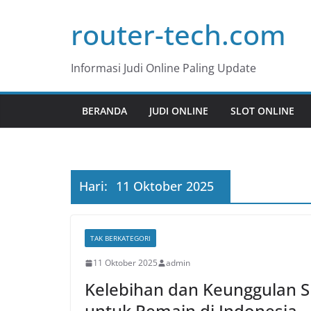
Skip
router-tech.com
to
content
Informasi Judi Online Paling Update
BERANDA
JUDI ONLINE
SLOT ONLINE
Hari:
11 Oktober 2025
TAK BERKATEGORI
11 Oktober 2025
admin
Kelebihan dan Keunggulan S
untuk Pemain di Indonesia