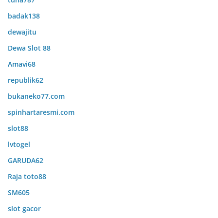
badak138
dewajitu
Dewa Slot 88
Amavi68
republik62
bukaneko77.com
spinhartaresmi.com
slot88
lvtogel
GARUDA62
Raja toto88
SM605
slot gacor