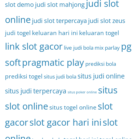
judi slot
slot demo
judi slot mahjong
online
judi slot terpercaya
judi slot zeus
judi togel
keluaran hari ini
keluaran togel
link slot gacor
pg
live judi bola
mix parlay
soft
pragmatic play
prediksi bola
situs judi online
prediksi togel
situs judi bola
situs
situs judi terpercaya
situs poker online
slot online
slot
situs togel online
gacor
slot gacor hari ini
slot
online