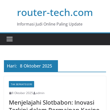
Skip
router-tech.com
to
content
Informasi Judi Online Paling Update
Hari:
8 Oktober 2025
TAK BERKATEGORI
8 Oktober 2025
admin
Menjelajahi Slotbabon: Inovasi
Terkini dalam Permainan Kasino