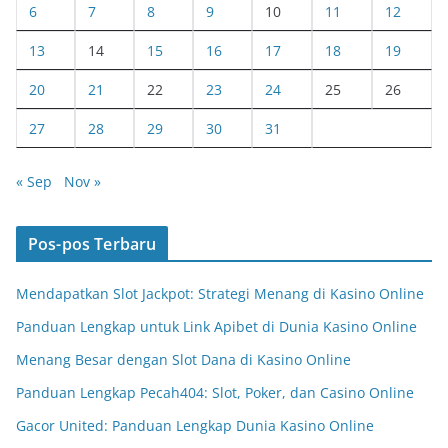
6
7
8
9
10
11
12
13
14
15
16
17
18
19
20
21
22
23
24
25
26
27
28
29
30
31
« Sep
Nov »
Pos-pos Terbaru
Mendapatkan Slot Jackpot: Strategi Menang di Kasino Online
Panduan Lengkap untuk Link Apibet di Dunia Kasino Online
Menang Besar dengan Slot Dana di Kasino Online
Panduan Lengkap Pecah404: Slot, Poker, dan Casino Online
Gacor United: Panduan Lengkap Dunia Kasino Online