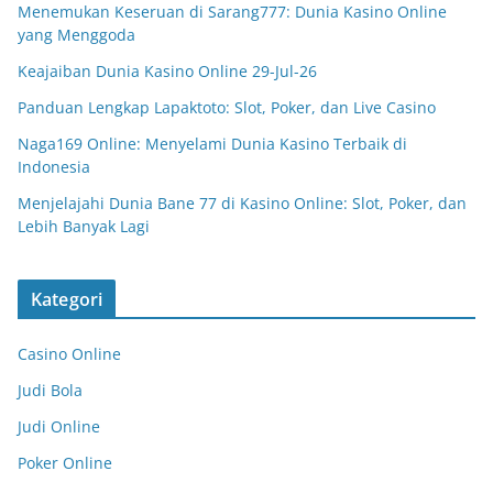
Menemukan Keseruan di Sarang777: Dunia Kasino Online
yang Menggoda
Keajaiban Dunia Kasino Online 29-Jul-26
Panduan Lengkap Lapaktoto: Slot, Poker, dan Live Casino
Naga169 Online: Menyelami Dunia Kasino Terbaik di
Indonesia
Menjelajahi Dunia Bane 77 di Kasino Online: Slot, Poker, dan
Lebih Banyak Lagi
Kategori
Casino Online
Judi Bola
Judi Online
Poker Online