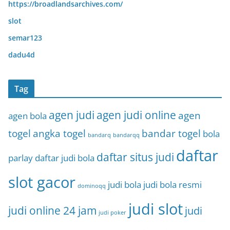
https://broadlandsarchives.com/
slot
semar123
dadu4d
Tag
agen judi
agen judi online
agen
agen bola
togel
angka togel
bandar togel
bola
bandarq
bandarqq
daftar
daftar situs judi
parlay
daftar judi bola
slot gacor
judi bola
judi bola resmi
dominoqq
judi slot
judi online 24 jam
judi
judi poker