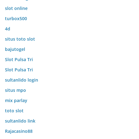
slot online
turbox500
4d
situs toto slot
bajutogel
Slot Pulsa Tri
Slot Pulsa Tri
sultanlido login
situs mpo
mix parlay
toto slot
sultanlido link
Rajacasino88