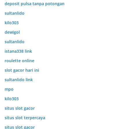
deposit pulsa tanpa potongan
sultanlido
kilo303
dewigol
sultanlido
istana338 link
roulette online
slot gacor hari ini
sultanlido link
mpo
kilo303
situs slot gacor
situs slot terpercaya
situs slot gacor