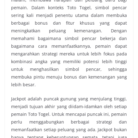
pemain. Dalam konteks Toto Togel, simbol pencar
sering kali menjadi penentu utama dalam membuka
berbagai bonus dan fitur khusus yang dapat
meningkatkan peluang kemenangan. Dengan
memahami bagaimana simbol pencar bekerja dan
bagaimana cara memanfaatkannya, pemain dapat
mengarahkan strategi mereka untuk lebih fokus pada
kombinasi angka yang memiliki potensi lebih tinggi
untuk menghasilkan simbol pencar, sehingga
membuka pintu menuju bonus dan kemenangan yang
lebih besar.
Jackpot adalah puncak gunung yang menjulang tinggi,
menjadi tujuan akhir yang diidam-idamkan oleh setiap
pemain Toto Togel. Untuk mencapai puncak ini, pemain
perlu menggabungkan berbagai strategi dan
memanfaatkan setiap peluang yang ada. Jackpot bukan
hanya tentang keberuntungan semata, tetapi juga