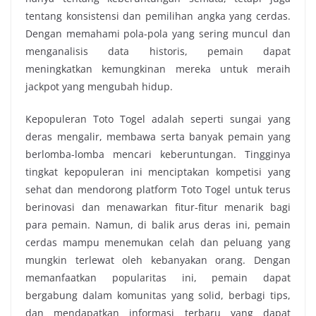
tentang konsistensi dan pemilihan angka yang cerdas.
Dengan memahami pola-pola yang sering muncul dan
menganalisis data historis, pemain dapat
meningkatkan kemungkinan mereka untuk meraih
jackpot yang mengubah hidup.
Kepopuleran Toto Togel adalah seperti sungai yang
deras mengalir, membawa serta banyak pemain yang
berlomba-lomba mencari keberuntungan. Tingginya
tingkat kepopuleran ini menciptakan kompetisi yang
sehat dan mendorong platform Toto Togel untuk terus
berinovasi dan menawarkan fitur-fitur menarik bagi
para pemain. Namun, di balik arus deras ini, pemain
cerdas mampu menemukan celah dan peluang yang
mungkin terlewat oleh kebanyakan orang. Dengan
memanfaatkan popularitas ini, pemain dapat
bergabung dalam komunitas yang solid, berbagi tips,
dan mendapatkan informasi terbaru yang dapat