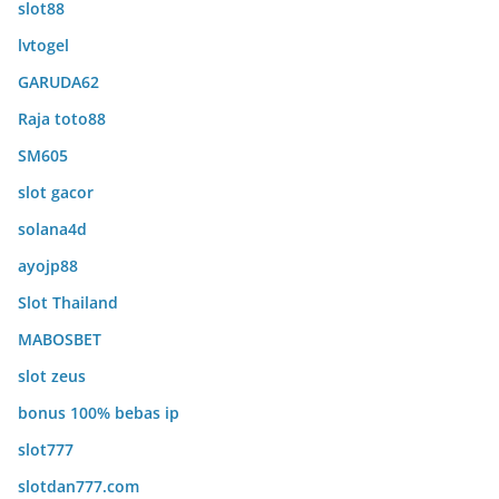
slot88
lvtogel
GARUDA62
Raja toto88
SM605
slot gacor
solana4d
ayojp88
Slot Thailand
MABOSBET
slot zeus
bonus 100% bebas ip
slot777
slotdan777.com