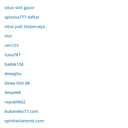
situs slot gacor
apizeus777 daftar
situs judi terpercaya
slot
ceri123
tuna787
badak138
dewajitu
Dewa Slot 88
Amavi68
republik62
bukaneko77.com
spinhartaresmi.com