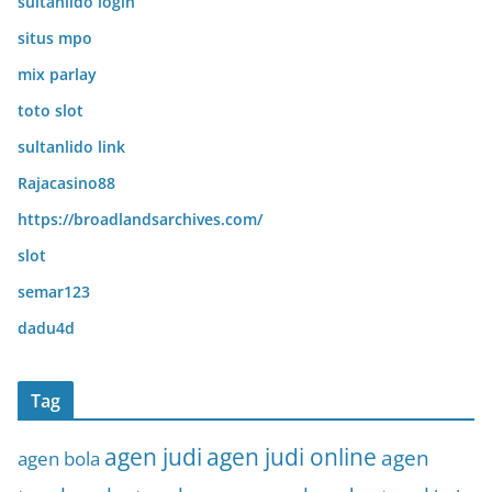
sultanlido login
situs mpo
mix parlay
toto slot
sultanlido link
Rajacasino88
https://broadlandsarchives.com/
slot
semar123
dadu4d
Tag
agen judi
agen judi online
agen
agen bola