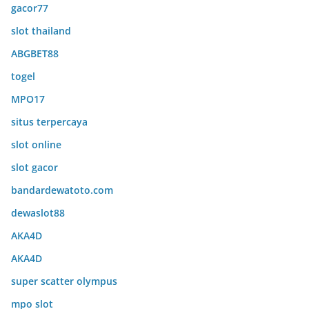
gacor77
slot thailand
ABGBET88
togel
MPO17
situs terpercaya
slot online
slot gacor
bandardewatoto.com
dewaslot88
AKA4D
AKA4D
super scatter olympus
mpo slot