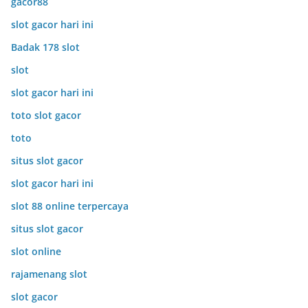
gacor88
slot gacor hari ini
Badak 178 slot
slot
slot gacor hari ini
toto slot gacor
toto
situs slot gacor
slot gacor hari ini
slot 88 online terpercaya
situs slot gacor
slot online
rajamenang slot
slot gacor