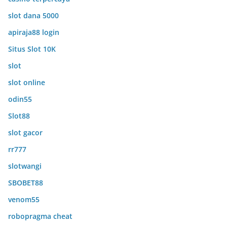
slot dana 5000
apiraja88 login
Situs Slot 10K
slot
slot online
odin55
Slot88
slot gacor
rr777
slotwangi
SBOBET88
venom55
robopragma cheat