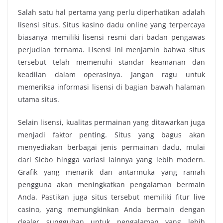
Salah satu hal pertama yang perlu diperhatikan adalah
lisensi situs. Situs kasino dadu online yang terpercaya
biasanya memiliki lisensi resmi dari badan pengawas
perjudian ternama. Lisensi ini menjamin bahwa situs
tersebut telah memenuhi standar keamanan dan
keadilan dalam operasinya. Jangan ragu untuk
memeriksa informasi lisensi di bagian bawah halaman
utama situs.
Selain lisensi, kualitas permainan yang ditawarkan juga
menjadi faktor penting. Situs yang bagus akan
menyediakan berbagai jenis permainan dadu, mulai
dari Sicbo hingga variasi lainnya yang lebih modern.
Grafik yang menarik dan antarmuka yang ramah
pengguna akan meningkatkan pengalaman bermain
Anda. Pastikan juga situs tersebut memiliki fitur live
casino, yang memungkinkan Anda bermain dengan
dealer sungguhan untuk pengalaman yang lebih