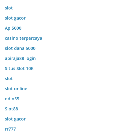
slot
slot gacor
Api5000
casino terpercaya
slot dana 5000
apiraja88 login
Situs Slot 10K
slot
slot online
odin55
Slot88
slot gacor
rr777