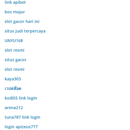
link apibet
bos mujur
slot gacor hari ini
situs judi terpercaya
UNYU168
slot resmi
situs gacor
slot resmi
kaya303
เวปสล๊อต
koi855 link login
arena212
tuna787 link login
login apizeus777