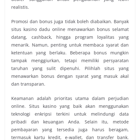
realistis.
Promosi dan bonus juga tidak boleh diabaikan. Banyak
situs kasino dadu online menawarkan bonus selamat
datang, cashback, hingga program loyalitas yang
menarik. Namun, penting untuk membaca syarat dan
ketentuan yang berlaku. Beberapa bonus mungkin
tampak menggiurkan, tetapi memiliki persyaratan
taruhan yang sulit dipenuhi. Pilihlah situs yang
menawarkan bonus dengan syarat yang masuk akal
dan transparan.
Keamanan adalah prioritas utama dalam perjudian
online. Situs kasino yang baik akan menggunakan
teknologi enkripsi terkini untuk melindungi data
pribadi dan keuangan Anda. Selain itu, metode
pembayaran yang tersedia juga harus beragam,
termasuk kartu kredit, e-wallet, dan transfer bank.