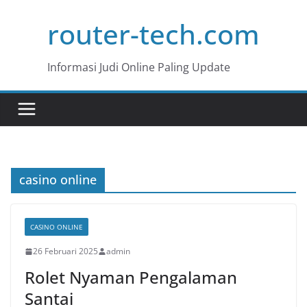
Skip
router-tech.com
to
content
Informasi Judi Online Paling Update
casino online
CASINO ONLINE
26 Februari 2025
admin
Rolet Nyaman Pengalaman
Santai