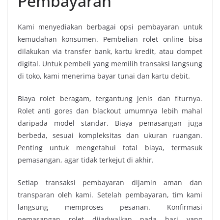
Pembayaran
Kami menyediakan berbagai opsi pembayaran untuk
kemudahan konsumen. Pembelian rolet online bisa
dilakukan via transfer bank, kartu kredit, atau dompet
digital. Untuk pembeli yang memilih transaksi langsung
di toko, kami menerima bayar tunai dan kartu debit.
Biaya rolet beragam, tergantung jenis dan fiturnya.
Rolet anti gores dan blackout umumnya lebih mahal
daripada model standar. Biaya pemasangan juga
berbeda, sesuai kompleksitas dan ukuran ruangan.
Penting untuk mengetahui total biaya, termasuk
pemasangan, agar tidak terkejut di akhir.
Setiap transaksi pembayaran dijamin aman dan
transparan oleh kami. Setelah pembayaran, tim kami
langsung memproses pesanan. Konfirmasi
pemasangan rolet dijadwalkan pada hari yang