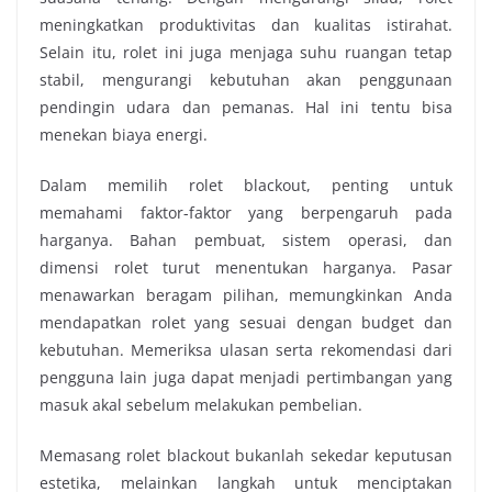
meningkatkan produktivitas dan kualitas istirahat.
Selain itu, rolet ini juga menjaga suhu ruangan tetap
stabil, mengurangi kebutuhan akan penggunaan
pendingin udara dan pemanas. Hal ini tentu bisa
menekan biaya energi.
Dalam memilih rolet blackout, penting untuk
memahami faktor-faktor yang berpengaruh pada
harganya. Bahan pembuat, sistem operasi, dan
dimensi rolet turut menentukan harganya. Pasar
menawarkan beragam pilihan, memungkinkan Anda
mendapatkan rolet yang sesuai dengan budget dan
kebutuhan. Memeriksa ulasan serta rekomendasi dari
pengguna lain juga dapat menjadi pertimbangan yang
masuk akal sebelum melakukan pembelian.
Memasang rolet blackout bukanlah sekedar keputusan
estetika, melainkan langkah untuk menciptakan