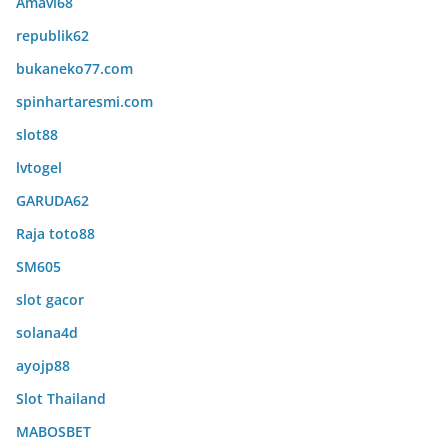
Amavi68
republik62
bukaneko77.com
spinhartaresmi.com
slot88
lvtogel
GARUDA62
Raja toto88
SM605
slot gacor
solana4d
ayojp88
Slot Thailand
MABOSBET