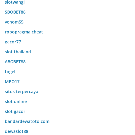
slotwangi
SBOBET88
venom55
robopragma cheat
gacor77
slot thailand
ABGBET88
togel
MPO17
situs terpercaya
slot online
slot gacor
bandardewatoto.com
dewaslot88