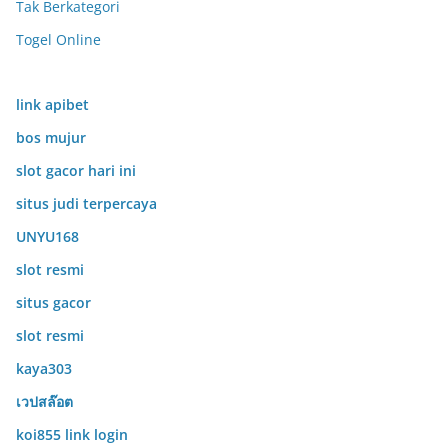
Tak Berkategori
Togel Online
link apibet
bos mujur
slot gacor hari ini
situs judi terpercaya
UNYU168
slot resmi
situs gacor
slot resmi
kaya303
เวปสล๊อต
koi855 link login