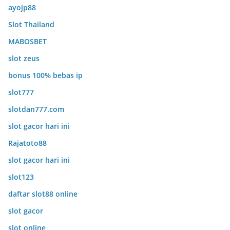
ayojp88
Slot Thailand
MABOSBET
slot zeus
bonus 100% bebas ip
slot777
slotdan777.com
slot gacor hari ini
Rajatoto88
slot gacor hari ini
slot123
daftar slot88 online
slot gacor
slot online