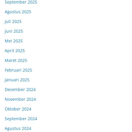
September 2025
Agustus 2025
Juli 2025
Juni 2025
Mei 2025
April 2025
Maret 2025
Februari 2025
Januari 2025
Desember 2024
November 2024
Oktober 2024
September 2024
Agustus 2024