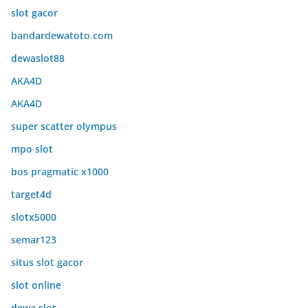
slot gacor
bandardewatoto.com
dewaslot88
AKA4D
AKA4D
super scatter olympus
mpo slot
bos pragmatic x1000
target4d
slotx5000
semar123
situs slot gacor
slot online
dewa slot