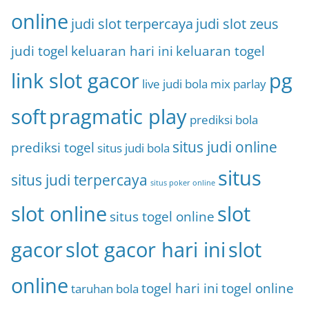
online
judi slot terpercaya
judi slot zeus
judi togel
keluaran hari ini
keluaran togel
link slot gacor
pg
live judi bola
mix parlay
soft
pragmatic play
prediksi bola
situs judi online
prediksi togel
situs judi bola
situs
situs judi terpercaya
situs poker online
slot online
slot
situs togel online
gacor
slot gacor hari ini
slot
online
togel hari ini
togel online
taruhan bola