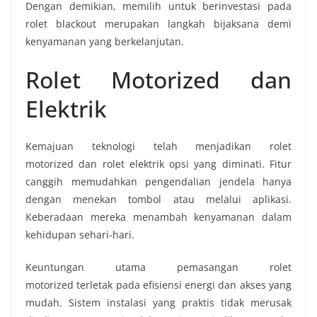
Dengan demikian, memilih untuk berinvestasi pada
rolet blackout merupakan langkah bijaksana demi
kenyamanan yang berkelanjutan.
Rolet Motorized dan
Elektrik
Kemajuan teknologi telah menjadikan rolet
motorized dan rolet elektrik opsi yang diminati. Fitur
canggih memudahkan pengendalian jendela hanya
dengan menekan tombol atau melalui aplikasi.
Keberadaan mereka menambah kenyamanan dalam
kehidupan sehari-hari.
Keuntungan utama pemasangan rolet
motorized terletak pada efisiensi energi dan akses yang
mudah. Sistem instalasi yang praktis tidak merusak