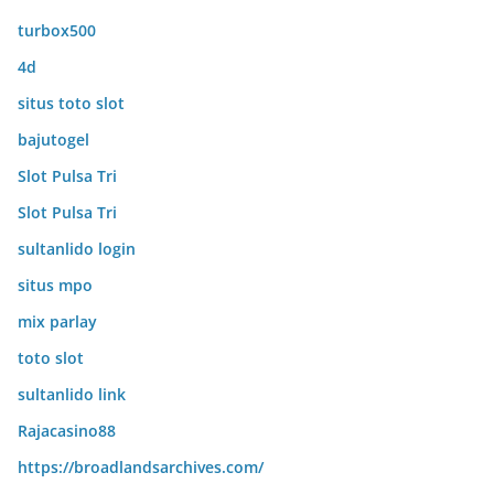
turbox500
4d
situs toto slot
bajutogel
Slot Pulsa Tri
Slot Pulsa Tri
sultanlido login
situs mpo
mix parlay
toto slot
sultanlido link
Rajacasino88
https://broadlandsarchives.com/