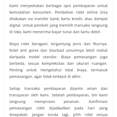
Kami menyediakan berbagai opsi pembayaran untuk
kemudahan konsumen. Pembelian rolet online bisa
dilakukan via transfer bank, kartu kredit, atau dompet
digital. Untuk pembeli yang memilih transaksi langsung
di toko, kami menerima bayar tunai dan kartu debit.
Biaya rolet beragam, tergantung jenis dan fiturnya.
Rolet anti gores dan blackout umumnya lebih mahal
daripada model standar. Biaya pemasangan juga
berbeda, sesuai kompleksitas dan ukuran ruangan.
Penting untuk mengetahui total biaya, termasuk
pemasangan, agar tidak terkejut di akhir.
Setiap transaksi pembayaran dijamin aman dan
transparan oleh kami. Setelah pembayaran, tim kami
langsung memproses pesanan. Konfirmasi
pemasangan rolet dijadwalkan pada hari yang
disepakati. Jangan tunda lagi, pilih rolet sesuai