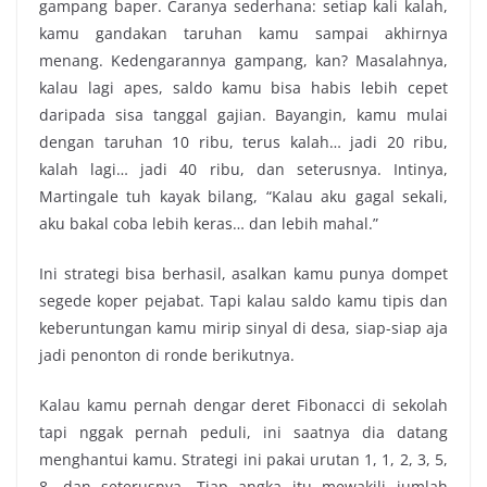
gampang baper. Caranya sederhana: setiap kali kalah,
kamu gandakan taruhan kamu sampai akhirnya
menang. Kedengarannya gampang, kan? Masalahnya,
kalau lagi apes, saldo kamu bisa habis lebih cepet
daripada sisa tanggal gajian. Bayangin, kamu mulai
dengan taruhan 10 ribu, terus kalah… jadi 20 ribu,
kalah lagi… jadi 40 ribu, dan seterusnya. Intinya,
Martingale tuh kayak bilang, “Kalau aku gagal sekali,
aku bakal coba lebih keras… dan lebih mahal.”
Ini strategi bisa berhasil, asalkan kamu punya dompet
segede koper pejabat. Tapi kalau saldo kamu tipis dan
keberuntungan kamu mirip sinyal di desa, siap-siap aja
jadi penonton di ronde berikutnya.
Kalau kamu pernah dengar deret Fibonacci di sekolah
tapi nggak pernah peduli, ini saatnya dia datang
menghantui kamu. Strategi ini pakai urutan 1, 1, 2, 3, 5,
8, dan seterusnya. Tiap angka itu mewakili jumlah