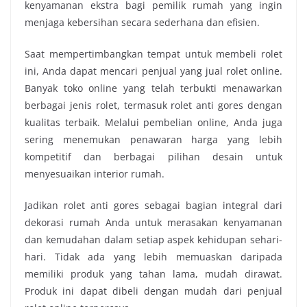
kenyamanan ekstra bagi pemilik rumah yang ingin
menjaga kebersihan secara sederhana dan efisien.
Saat mempertimbangkan tempat untuk membeli rolet
ini, Anda dapat mencari penjual yang jual rolet online.
Banyak toko online yang telah terbukti menawarkan
berbagai jenis rolet, termasuk rolet anti gores dengan
kualitas terbaik. Melalui pembelian online, Anda juga
sering menemukan penawaran harga yang lebih
kompetitif dan berbagai pilihan desain untuk
menyesuaikan interior rumah.
Jadikan rolet anti gores sebagai bagian integral dari
dekorasi rumah Anda untuk merasakan kenyamanan
dan kemudahan dalam setiap aspek kehidupan sehari-
hari. Tidak ada yang lebih memuaskan daripada
memiliki produk yang tahan lama, mudah dirawat.
Produk ini dapat dibeli dengan mudah dari penjual