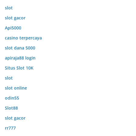
slot
slot gacor
Api5000
casino terpercaya
slot dana 5000
apiraja88 login
Situs Slot 10K
slot
slot online
odin55
Slot88
slot gacor
rr777