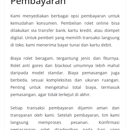
Pembayaran
Kami menyediakan berbagai opsi pembayaran untuk
kemudahan konsumen. Pembelian rolet online bisa
dilakukan via transfer bank, kartu kredit, atau dompet
digital. Untuk pembeli yang memilih transaksi langsung
di toko, kami menerima bayar tunai dan kartu debit.
Biaya rolet beragam, tergantung jenis dan fiturnya.
Rolet anti gores dan blackout umumnya lebih mahal
daripada model standar. Biaya pemasangan juga
berbeda, sesuai kompleksitas dan ukuran ruangan.
Penting untuk mengetahui total biaya, termasuk
pemasangan, agar tidak terkejut di akhir.
Setiap transaksi pembayaran dijamin aman dan
transparan oleh kami. Setelah pembayaran, tim kami
langsung memproses pesanan. Konfirmasi
pemasangan rolet dijadwalkan pada hari yang