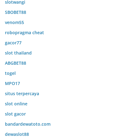
slotwangi
SBOBET88
venom55
robopragma cheat
gacor77
slot thailand
ABGBET88
togel
MPO17
situs terpercaya
slot online
slot gacor
bandardewatoto.com
dewaslot88