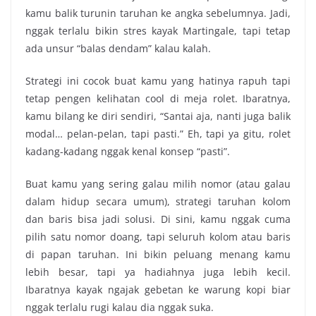
kamu balik turunin taruhan ke angka sebelumnya. Jadi,
nggak terlalu bikin stres kayak Martingale, tapi tetap
ada unsur “balas dendam” kalau kalah.
Strategi ini cocok buat kamu yang hatinya rapuh tapi
tetap pengen kelihatan cool di meja rolet. Ibaratnya,
kamu bilang ke diri sendiri, “Santai aja, nanti juga balik
modal… pelan-pelan, tapi pasti.” Eh, tapi ya gitu, rolet
kadang-kadang nggak kenal konsep “pasti”.
Buat kamu yang sering galau milih nomor (atau galau
dalam hidup secara umum), strategi taruhan kolom
dan baris bisa jadi solusi. Di sini, kamu nggak cuma
pilih satu nomor doang, tapi seluruh kolom atau baris
di papan taruhan. Ini bikin peluang menang kamu
lebih besar, tapi ya hadiahnya juga lebih kecil.
Ibaratnya kayak ngajak gebetan ke warung kopi biar
nggak terlalu rugi kalau dia nggak suka.