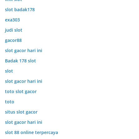
slot badak178
exa303
judi slot
gacor88
slot gacor hari ini
Badak 178 slot
slot
slot gacor hari ini
toto slot gacor
toto
situs slot gacor
slot gacor hari ini
slot 88 online terpercaya