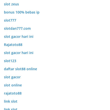
slot zeus
bonus 100% bebas ip
slot777
slotdan777.com
slot gacor hari ini
Rajatoto88
slot gacor hari ini
slot123
daftar slot88 online
slot gacor
slot online
rajatoto88
link slot
link slot