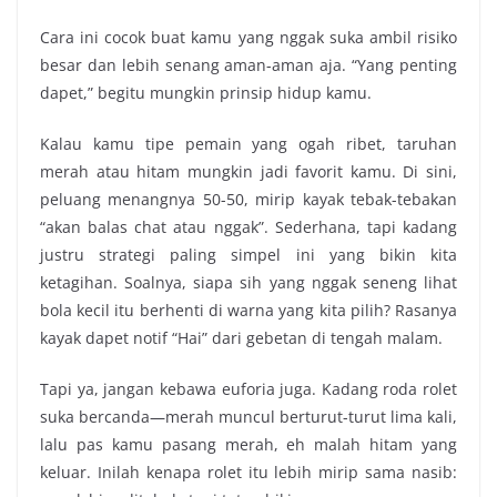
Cara ini cocok buat kamu yang nggak suka ambil risiko
besar dan lebih senang aman-aman aja. “Yang penting
dapet,” begitu mungkin prinsip hidup kamu.
Kalau kamu tipe pemain yang ogah ribet, taruhan
merah atau hitam mungkin jadi favorit kamu. Di sini,
peluang menangnya 50-50, mirip kayak tebak-tebakan
“akan balas chat atau nggak”. Sederhana, tapi kadang
justru strategi paling simpel ini yang bikin kita
ketagihan. Soalnya, siapa sih yang nggak seneng lihat
bola kecil itu berhenti di warna yang kita pilih? Rasanya
kayak dapet notif “Hai” dari gebetan di tengah malam.
Tapi ya, jangan kebawa euforia juga. Kadang roda rolet
suka bercanda—merah muncul berturut-turut lima kali,
lalu pas kamu pasang merah, eh malah hitam yang
keluar. Inilah kenapa rolet itu lebih mirip sama nasib: