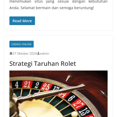
menemukan situs yang sesuai dengan kebutuhan
Anda. Selamat bermain dan semoga beruntung!
Read More
CASINO ONLINE
27 Oktober 2024
admin
Strategi Taruhan Rolet