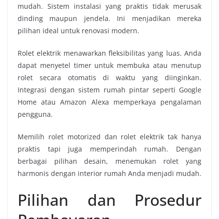
mudah. Sistem instalasi yang praktis tidak merusak
dinding maupun jendela. Ini menjadikan mereka
pilihan ideal untuk renovasi modern.
Rolet elektrik menawarkan fleksibilitas yang luas. Anda
dapat menyetel timer untuk membuka atau menutup
rolet secara otomatis di waktu yang diinginkan.
Integrasi dengan sistem rumah pintar seperti Google
Home atau Amazon Alexa memperkaya pengalaman
pengguna.
Memilih rolet motorized dan rolet elektrik tak hanya
praktis tapi juga memperindah rumah. Dengan
berbagai pilihan desain, menemukan rolet yang
harmonis dengan interior rumah Anda menjadi mudah.
Pilihan dan Prosedur