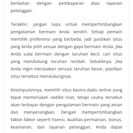
berkaitan dengan pembayaran atau layanan
pelanggan.
Terakhir, jangan lupa untuk mempertimbangkan
pengalaman bermain Anda sendiri. Setiap pemain
memiliki preferensi yang berbeda, jadi pastikan situs
yang Anda pilih sesuai dengan gaya bermain Anda. Jika
Anda suka bermain dengan taruhan kecil, cari situs
yang mendukung taruhan rendah. Sebaliknya, jika
Anda ingin merasakan sensasi taruhan besar, pastikan
situs tersebut mendukungnya.
Kesimpulannya, memilih situs kasino dadu online yang
tepat memerlukan sedikit riset, tetapi usaha tersebut
akan terbayar dengan pengalaman bermain yang aman
dan menyenangkan. Dengan mempertimbangkan
faktor-faktor seperti lisensi, kualitas permainan, bonus,
keamanan, dan layanan pelanggan, Anda dapat