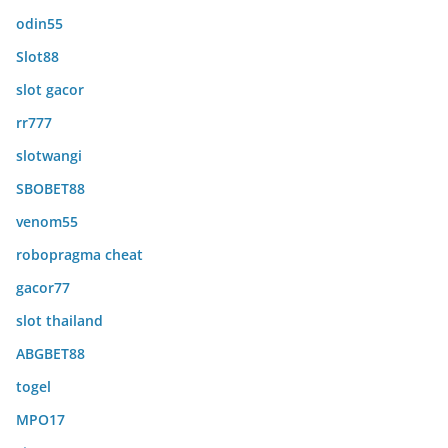
odin55
Slot88
slot gacor
rr777
slotwangi
SBOBET88
venom55
robopragma cheat
gacor77
slot thailand
ABGBET88
togel
MPO17