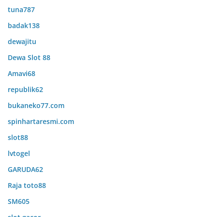
tuna787
badak138
dewajitu
Dewa Slot 88
Amavi68
republik62
bukaneko77.com
spinhartaresmi.com
slot88
lvtogel
GARUDA62
Raja toto88
SM605