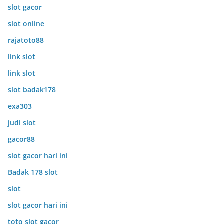
slot gacor
slot online
rajatoto88
link slot
link slot
slot badak178
exa303
judi slot
gacor88
slot gacor hari ini
Badak 178 slot
slot
slot gacor hari ini
toto slot gacor