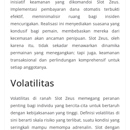
inisiatif keamanan yang dikomandoi Slot Zeus.
Implementasi pembayaran dana otomatis terbukti
efektif, meminimalisir ruang bagi insiden
mencurigakan. Realisasi ini menyediakan suasana yang
kondusif bagi pemain, membebaskan mereka dari
kecemasan akan ancaman penipuan. Slot Zeus, oleh
karena itu, tidak sekadar menawarkan dinamika
permainan yang menegangkan; tapi juga, keamanan
transaksional dan perlindungan komprehensif untuk
setiap anggotanya.
Volatilitas
Volatilitas di ranah Slot Zeus memegang peranan
penting bagi individu yang bercita-cita untuk bertaruh
dengan kebijaksanaan yang tinggi. Definisi volatilitas di
sini berarti skala risiko yang terlibat, suatu kondisi yang
seringkali mampu memompa adrenalin. Slot dengan