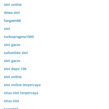
slot online
dewa slot
fangwin88
slot
turbopragma1000
slot gacor
sultanlido slot
slot gacor
slot depo 10k
slot online
slot online terpercaya
situs slot terpercaya
situs slot
target4d