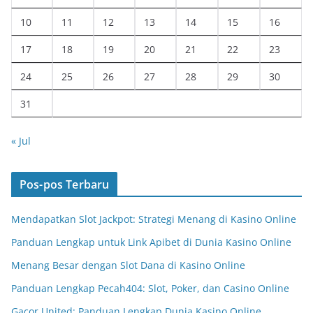
10
11
12
13
14
15
16
17
18
19
20
21
22
23
24
25
26
27
28
29
30
31
« Jul
Pos-pos Terbaru
Mendapatkan Slot Jackpot: Strategi Menang di Kasino Online
Panduan Lengkap untuk Link Apibet di Dunia Kasino Online
Menang Besar dengan Slot Dana di Kasino Online
Panduan Lengkap Pecah404: Slot, Poker, dan Casino Online
Gacor United: Panduan Lengkap Dunia Kasino Online