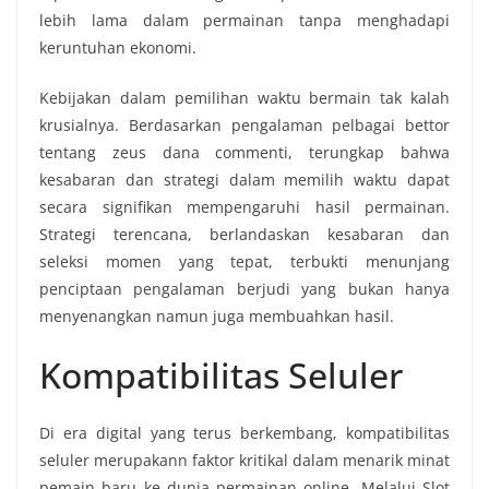
lebih lama dalam permainan tanpa menghadapi
keruntuhan ekonomi.
Kebijakan dalam pemilihan waktu bermain tak kalah
krusialnya. Berdasarkan pengalaman pelbagai bettor
tentang zeus dana commenti, terungkap bahwa
kesabaran dan strategi dalam memilih waktu dapat
secara signifikan mempengaruhi hasil permainan.
Strategi terencana, berlandaskan kesabaran dan
seleksi momen yang tepat, terbukti menunjang
penciptaan pengalaman berjudi yang bukan hanya
menyenangkan namun juga membuahkan hasil.
Kompatibilitas Seluler
Di era digital yang terus berkembang, kompatibilitas
seluler merupakann faktor kritikal dalam menarik minat
pemain baru ke dunia permainan online. Melalui Slot