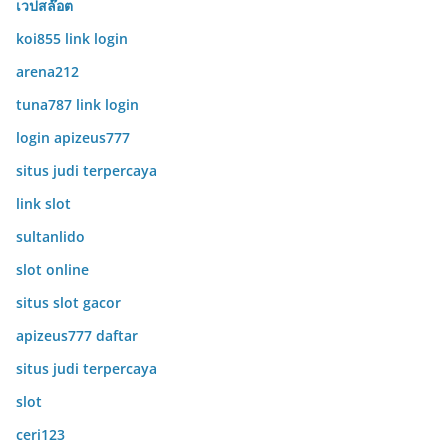
เวปสล๊อต
koi855 link login
arena212
tuna787 link login
login apizeus777
situs judi terpercaya
link slot
sultanlido
slot online
situs slot gacor
apizeus777 daftar
situs judi terpercaya
slot
ceri123