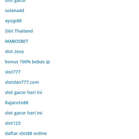
slot gacor
solana4d
ayojp88
Slot Thailand
MABOSBET
slot zeus
bonus 100% bebas ip
slot777
slotdan777.com
slot gacor hari ini
Rajatoto88
slot gacor hari ini
slot123
daftar slot88 online