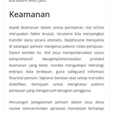
kita dalami lebih jauh.
Keamanan
Aspek keamanan dalam arena permainan slot online
merupakan faktor krusial, terutama bila menyangkut
transfer dana secara otomatis. Skeptisisme merajalela
di kalangan pemain mengenai potensi risiko penipuan.
Dalam konteks ini, Slot Zeus memperkenalkan solusi
komprehensif. Mengimplementasikan protokol
keamanan yang ketat, mereka mengadopsi teknologi
enkripsi data terdepan, guna safeguard informasi
finansial pemain. Vigilansi konstan atas setiap transaksi
diaktifkan, bertujuan untuk menghalau potensi
penipuan yang mengancam kerugian pengguna.
Penuangan pengalaman pemain dalam zeus dana
review mencerminkan apresiasi mendalam terhadap