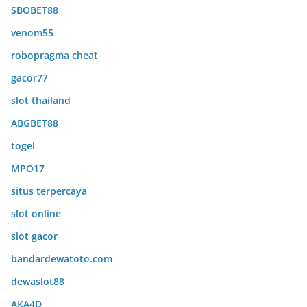
SBOBET88
venom55
robopragma cheat
gacor77
slot thailand
ABGBET88
togel
MPO17
situs terpercaya
slot online
slot gacor
bandardewatoto.com
dewaslot88
AKA4D