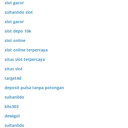
slot gacor
sultanlido slot
slot gacor
slot depo 10k
slot online
slot online terpercaya
situs slot terpercaya
situs slot
target4d
deposit pulsa tanpa potongan
sultanlido
kilo303
dewigol
sultanlido