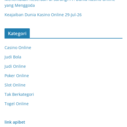
yang Menggoda
Keajaiban Dunia Kasino Online 29-Jul-26
Kategori
Casino Online
Judi Bola
Judi Online
Poker Online
Slot Online
Tak Berkategori
Togel Online
link apibet