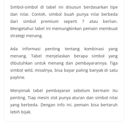
Simbol-simbol di tabel ini disusun berdasarkan tipe
dan nilai. Contoh, simbol buah punya nilai berbeda
dari simbol premium seperti 7 atau berlian.
Mengetahui tabel ini memungkinkan pemain membuat
strategi menang.
Ada informasi penting tentang kombinasi yang
menang. Tabel menjelaskan berapa simbol yang
dibutuhkan untuk menang dan pembayarannya. Tiga
simbol wild, misalnya, bisa bayar paling banyak di satu
payline.
Menyimak tabel pembayaran sebelum bermain itu
penting. Tiap mesin slot punya aturan dan simbol nilai
yang berbeda. Dengan info ini, pemain bisa bertaruh
lebih bijak.