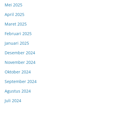
Mei 2025
April 2025
Maret 2025
Februari 2025
Januari 2025
Desember 2024
November 2024
Oktober 2024
September 2024
Agustus 2024
Juli 2024