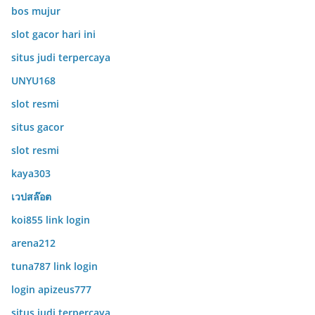
bos mujur
slot gacor hari ini
situs judi terpercaya
UNYU168
slot resmi
situs gacor
slot resmi
kaya303
เวปสล๊อต
koi855 link login
arena212
tuna787 link login
login apizeus777
situs judi terpercaya