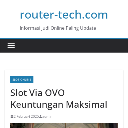
Skip
router-tech.com
to
content
Informasi Judi Online Paling Update
SLOT ONLINE
Slot Via OVO
Keuntungan Maksimal
2 Februari 2025
admin