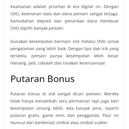
Keamanan adalah prioritas di era digital ini. Dengan
OVO, keamanan data dan dana pemain sangat terjaga.
Kemudahan deposit dan penarikan dana membuat
OVO dipilih banyak pemain.
Gunakan kesempatan bermain slot melalui OVO untuk
pengalaman yang lebih baik. Dengan tips dan trik yang
tersedia, pemain punya kesempatan lebih besar
menang. Jadi, cobalah dan rasakan keseruannya!
Putaran Bonus
Putaran bonus di slot sangat dicari pemain. Mereka
tidak hanya menambah seru permainan tapi juga beri
kesempatan untung lebih. Ada banyak jenis, seperti
putaran gratis, game mini, dan pengganda. Fitur ini
muncul dari kombinasi simbol atau simbol scatter.