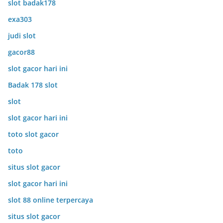
slot badak178
exa303
judi slot
gacor88
slot gacor hari ini
Badak 178 slot
slot
slot gacor hari ini
toto slot gacor
toto
situs slot gacor
slot gacor hari ini
slot 88 online terpercaya
situs slot gacor