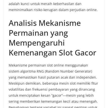
adalah kunci untuk meraih keberhasilan dan
meminimalkan risiko kerugian dalam perjudian online.
Analisis Mekanisme
Permainan yang
Mempengaruhi
Kemenangan Slot Gacor
Mekanisme permainan slot online menggunakan
sistem algoritma RNG (Random Number Generator)
yang memastikan hasil putaran acak dan independen.
Meskipun demikian, beberapa mesin slot memiliki fitur
volatilitas dan frekuensi pembayaran yang dirancang
untuk menciptakan kesan “gacor”—mesin yang lebih
sering memberikan kemenangan kecil atau menengah.
Pemahaman tentang variabel ini sangat penting untuk