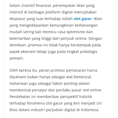
Selain insentif finansial, penempatan iklan yang
intensif di berbagai platform digital menciptakan
eksposur yang luas terhadap istilah
slot gacor
. Iklan
yang mengedepankan kemungkinan kemenangan
mudah sering kali memicu rasa optimisme dan
ketertarikan yang tinggi dari penjudi online. Dengan
demikian, promosi ini tidak hanya berdampak pada
aspek ekonomi tetapi juga pada tingkat psikologis
pemain.
Oleh karena itu, peran promosi pemasaran harus
dipahami bukan hanya sebagai alat komersial,
melainkan juga sebagai faktor penting dalam
membentuk persepsi dan perilaku pasar slot online.
Pendekatan ini memberikan perspektif holistik
terhadap fenomena slot gacor yang kini menjadi ciri
khas dalam industri perjudian digital di Indonesia.