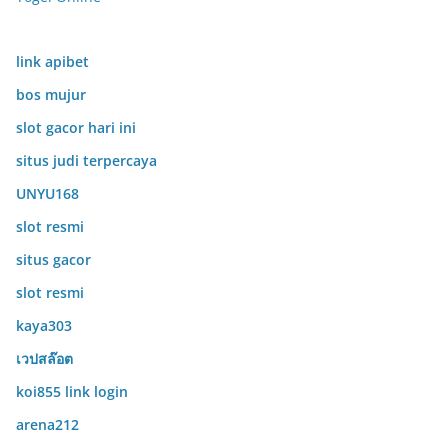
link apibet
bos mujur
slot gacor hari ini
situs judi terpercaya
UNYU168
slot resmi
situs gacor
slot resmi
kaya303
เวปสล๊อต
koi855 link login
arena212