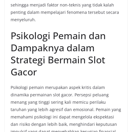
sehingga menjadi faktor non-teknis yang tidak kalah
penting dalam mempelajari fenomena tersebut secara
menyeluruh.
Psikologi Pemain dan
Dampaknya dalam
Strategi Bermain Slot
Gacor
Psikologi pemain merupakan aspek kritis dalam
dinamika permainan slot gacor. Persepsi peluang
menang yang tinggi sering kali memicu perilaku
taruhan yang lebih agresif dan emosional. Pemain yang
memahami psikologi ini dapat mengelola ekspektasi
dan risiko dengan lebih baik, menghindari keputusan
impulsif yang dapat menyebabkan kerugian finansial