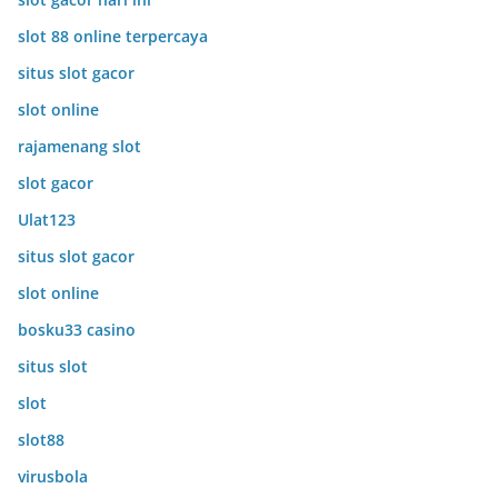
slot 88 online terpercaya
situs slot gacor
slot online
rajamenang slot
slot gacor
Ulat123
situs slot gacor
slot online
bosku33 casino
situs slot
slot
slot88
virusbola