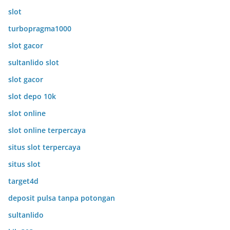
slot
turbopragma1000
slot gacor
sultanlido slot
slot gacor
slot depo 10k
slot online
slot online terpercaya
situs slot terpercaya
situs slot
target4d
deposit pulsa tanpa potongan
sultanlido