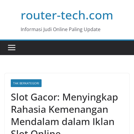
Skip
router-tech.com
to
content
Informasi Judi Online Paling Update
TAK BERKATEGORI
Slot Gacor: Menyingkap
Rahasia Kemenangan
Mendalam dalam Iklan
Slot Online