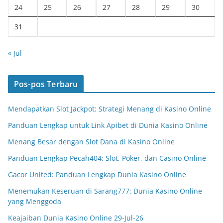
24
25
26
27
28
29
30
31
« Jul
Pos-pos Terbaru
Mendapatkan Slot Jackpot: Strategi Menang di Kasino Online
Panduan Lengkap untuk Link Apibet di Dunia Kasino Online
Menang Besar dengan Slot Dana di Kasino Online
Panduan Lengkap Pecah404: Slot, Poker, dan Casino Online
Gacor United: Panduan Lengkap Dunia Kasino Online
Menemukan Keseruan di Sarang777: Dunia Kasino Online
yang Menggoda
Keajaiban Dunia Kasino Online 29-Jul-26