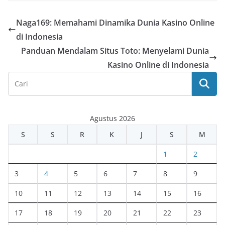
Naga169: Memahami Dinamika Dunia Kasino Online
di Indonesia
Panduan Mendalam Situs Toto: Menyelami Dunia
Kasino Online di Indonesia
Agustus 2026
S
S
R
K
J
S
M
1
2
3
4
5
6
7
8
9
10
11
12
13
14
15
16
17
18
19
20
21
22
23