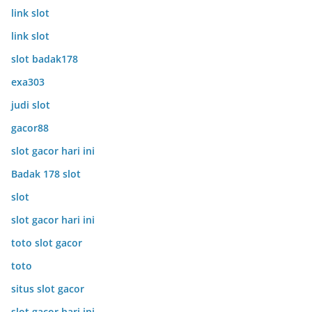
link slot
link slot
slot badak178
exa303
judi slot
gacor88
slot gacor hari ini
Badak 178 slot
slot
slot gacor hari ini
toto slot gacor
toto
situs slot gacor
slot gacor hari ini