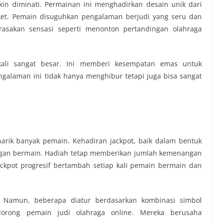
n diminati. Permainan ini menghadirkan desain unik dari
ket. Pemain disuguhkan pengalaman berjudi yang seru dan
rasakan sensasi seperti menonton pertandingan olahraga
 kali sangat besar. Ini memberi kesempatan emas untuk
galaman ini tidak hanya menghibur tetapi juga bisa sangat
arik banyak pemain. Kehadiran jackpot, baik dalam bentuk
ngan bermain. Hadiah tetap memberikan jumlah kemenangan
ackpot progresif bertambah setiap kali pemain bermain dan
. Namun, beberapa diatur berdasarkan kombinasi simbol
dorong pemain judi olahraga online. Mereka berusaha