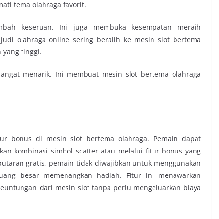
i tema olahraga favorit.
mbah keseruan. Ini juga membuka kesempatan meraih
judi olahraga online sering beralih ke mesin slot bertema
 yang tinggi.
angat menarik. Ini membuat mesin slot bertema olahraga
itur bonus di mesin slot bertema olahraga. Pemain dapat
an kombinasi simbol scatter atau melalui fitur bonus yang
putaran gratis, pemain tidak diwajibkan untuk menggunakan
uang besar memenangkan hadiah. Fitur ini menawarkan
euntungan dari mesin slot tanpa perlu mengeluarkan biaya