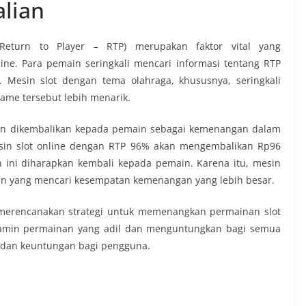
lian
Return to Player – RTP) merupakan faktor vital yang
ine. Para pemain seringkali mencari informasi tentang RTP
Mesin slot dengan tema olahraga, khususnya, seringkali
game tersebut lebih menarik.
an dikembalikan kepada pemain sebagai kemenangan dalam
mesin slot online dengan RTP 96% akan mengembalikan Rp96
n ini diharapkan kembali kepada pemain. Karena itu, mesin
main yang mencari kesempatan kemenangan yang lebih besar.
merencanakan strategi untuk memenangkan permainan slot
njamin permainan yang adil dan menguntungkan bagi semua
n dan keuntungan bagi pengguna.