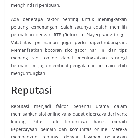
menghindari penipuan.
Ada beberapa faktor penting untuk meningkatkan
peluang kemenangan. Salah satunya adalah memilih
permainan dengan RTP (Return to Player) yang tinggi.
Volatilitas permainan juga perlu dipertimbangkan.
Memanfaatkan bocoran slot gacor hari ini dan tips
menang slot online dapat meningkatkan strategi
bermain. Ini juga membuat pengalaman bermain lebih
menguntungkan.
Reputasi
Reputasi menjadi faktor penentu utama dalam
memisahkan slot online yang dapat dipercaya dari yang
kurang. Situs judi terpercaya harus meraih
kepercayaan pemain dan komunitas online. Mereka
membangun reputasi dengan layanan pelanggan