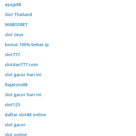
ayojp88
Slot Thailand
MABOSBET
slot zeus
bonus 100% bebas ip
slot777
slotdan777.com
slot gacor hari ini
Rajatoto88
slot gacor hari ini
slot123
daftar slot88 online
slot gacor
slot online