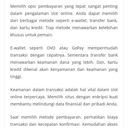
Memilih opsi pembayaran yang tepat sangat penting
dalam pengalaman slot online. Anda dapat memilih
dari berbagai metode seperti e-wallet, transfer bank,
dan kartu kredit. Tiap metode menawarkan kelebihan
khusus untuk pemain.
E-wallet seperti OVO atau GoPay mempermudah
transaksi dengan cepatnya. Sementara transfer bank
menawarkan keamanan dana yang lebih. Dan, kartu
kredit dikenal akan kenyamanan dan keamanan yang
tinggi.
Keamanan dalam transaksi adalah hal vital dalam slot
online terpercaya. Memilih situs dengan enkripsi kuat
membantu melindungi data finansial dan pribadi Anda.
Saat memilih metode pembayaran, perhatikan biaya
transaksi dan kecepatan konfirmasi. Kemudahan akses