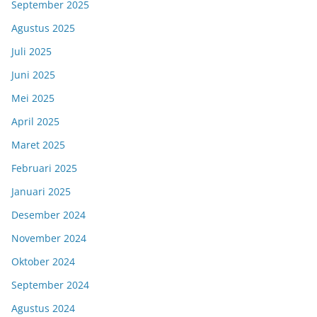
September 2025
Agustus 2025
Juli 2025
Juni 2025
Mei 2025
April 2025
Maret 2025
Februari 2025
Januari 2025
Desember 2024
November 2024
Oktober 2024
September 2024
Agustus 2024