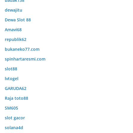
badak138
dewajitu
Dewa Slot 88
Amavi68
republik62
bukaneko77.com
spinhartaresmi.com
slot88
lvtogel
GARUDA62
Raja toto88
SM605
slot gacor
solana4d