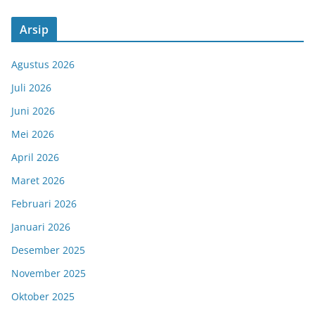
Arsip
Agustus 2026
Juli 2026
Juni 2026
Mei 2026
April 2026
Maret 2026
Februari 2026
Januari 2026
Desember 2025
November 2025
Oktober 2025