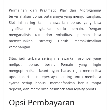
Permainan dari Pragmatic Play dan Microgaming
terkenal akan bonus putarannya yang menguntungkan.
Slot ini sering kali menawarkan bonus yang bisa
signifikan meningkatkan saldo pemain. Dengan
menganalisis RTP dan volatilitas, pemain bisa
menyesuaikan strategi untuk memaksimalkan
kemenangan.
Situs judi terbaru sering menawarkan promosi yang
meliputi bonus besar. Pemain yang ingin
mengoptimalkan keuntungan harus rajin memeriksa
update dari situs tepercaya. Penting untuk membaca
syarat setiap bonus, memanfaatkan bonus tanpa
deposit, dan memeriksa cashback atau loyalty points.
Opsi Pembayaran