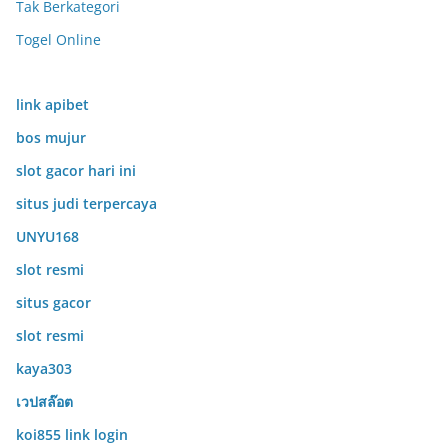
Tak Berkategori
Togel Online
link apibet
bos mujur
slot gacor hari ini
situs judi terpercaya
UNYU168
slot resmi
situs gacor
slot resmi
kaya303
เวปสล๊อต
koi855 link login