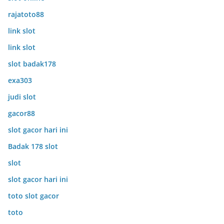
rajatoto88
link slot
link slot
slot badak178
exa303
judi slot
gacor88
slot gacor hari ini
Badak 178 slot
slot
slot gacor hari ini
toto slot gacor
toto