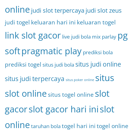
online
judi slot terpercaya
judi slot zeus
judi togel
keluaran hari ini
keluaran togel
link slot gacor
pg
live judi bola
mix parlay
soft
pragmatic play
prediksi bola
situs judi online
prediksi togel
situs judi bola
situs
situs judi terpercaya
situs poker online
slot online
slot
situs togel online
gacor
slot gacor hari ini
slot
online
togel hari ini
togel online
taruhan bola