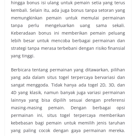
hingga bonus isi ulang untuk pemain setia yang terus
kembali. Selain itu, ada juga bonus tanpa setoran yang
memungkinkan pemain untuk memulai permainan
tanpa perlu mengeluarkan uang sama sekali.
Keberadaan bonus ini memberikan pemain peluang
lebih besar untuk mencoba berbagai permainan dan
strategi tanpa merasa terbebani dengan risiko finansial
yang tinggi.
Berbicara tentang permainan yang ditawarkan, pilihan
yang ada dalam situs togel terpercaya bervariasi dan
sangat menggoda. Tidak hanya ada togel 2D, 3D, dan
4D yang klasik, namun banyak juga variasi permainan
lainnya yang bisa dipilih sesuai dengan preferensi
masing-masing pemain. Dengan berbagai opsi
permainan ini, situs togel terpercaya memberikan
kebebasan bagi pemain untuk memilih jenis taruhan
yang paling cocok dengan gaya permainan mereka.