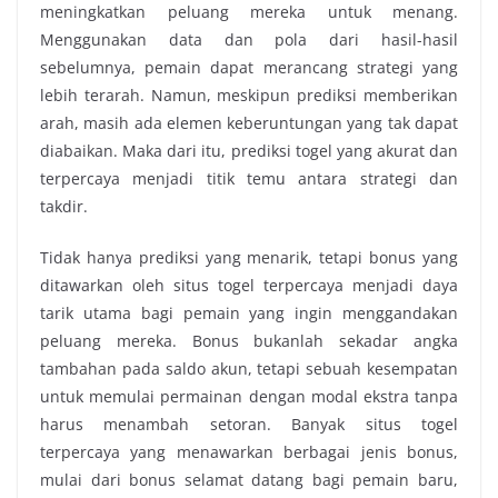
meningkatkan peluang mereka untuk menang.
Menggunakan data dan pola dari hasil-hasil
sebelumnya, pemain dapat merancang strategi yang
lebih terarah. Namun, meskipun prediksi memberikan
arah, masih ada elemen keberuntungan yang tak dapat
diabaikan. Maka dari itu, prediksi togel yang akurat dan
terpercaya menjadi titik temu antara strategi dan
takdir.
Tidak hanya prediksi yang menarik, tetapi bonus yang
ditawarkan oleh situs togel terpercaya menjadi daya
tarik utama bagi pemain yang ingin menggandakan
peluang mereka. Bonus bukanlah sekadar angka
tambahan pada saldo akun, tetapi sebuah kesempatan
untuk memulai permainan dengan modal ekstra tanpa
harus menambah setoran. Banyak situs togel
terpercaya yang menawarkan berbagai jenis bonus,
mulai dari bonus selamat datang bagi pemain baru,