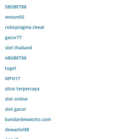
SBOBET88
venom55
robopragma cheat
gacor77
slot thailand
ABGBET88
togel
MPO17
situs terpercaya
slot online
slot gacor
bandardewatoto.com
dewaslot88