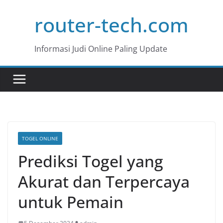
Skip
router-tech.com
to
content
Informasi Judi Online Paling Update
TOGEL ONLINE
Prediksi Togel yang
Akurat dan Terpercaya
untuk Pemain