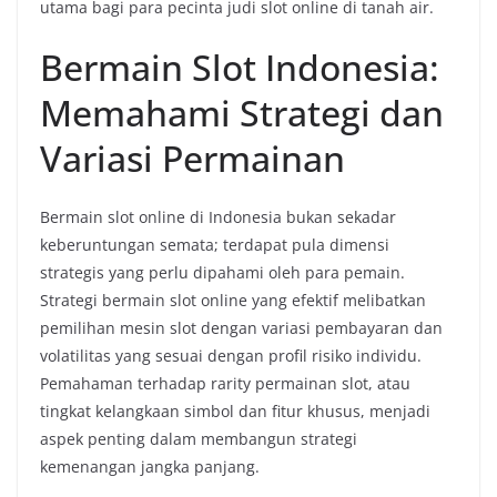
utama bagi para pecinta judi slot online di tanah air.
Bermain Slot Indonesia:
Memahami Strategi dan
Variasi Permainan
Bermain slot online di Indonesia bukan sekadar
keberuntungan semata; terdapat pula dimensi
strategis yang perlu dipahami oleh para pemain.
Strategi bermain slot online yang efektif melibatkan
pemilihan mesin slot dengan variasi pembayaran dan
volatilitas yang sesuai dengan profil risiko individu.
Pemahaman terhadap rarity permainan slot, atau
tingkat kelangkaan simbol dan fitur khusus, menjadi
aspek penting dalam membangun strategi
kemenangan jangka panjang.