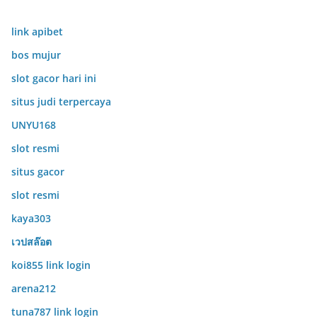
link apibet
bos mujur
slot gacor hari ini
situs judi terpercaya
UNYU168
slot resmi
situs gacor
slot resmi
kaya303
เวปสล๊อต
koi855 link login
arena212
tuna787 link login