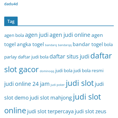
dadu4d
Tag
agen judi
agen judi online
agen
agen bola
togel
angka togel
bandar togel
bola
bandarq
bandarqq
daftar
daftar situs judi
parlay
daftar judi bola
slot gacor
judi bola
judi bola resmi
dominoqq
judi slot
judi online 24 jam
judi
judi poker
judi slot
slot demo
judi slot mahjong
online
judi slot terpercaya
judi slot zeus