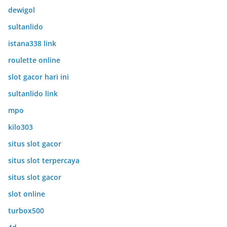
dewigol
sultanlido
istana338 link
roulette online
slot gacor hari ini
sultanlido link
mpo
kilo303
situs slot gacor
situs slot terpercaya
situs slot gacor
slot online
turbox500