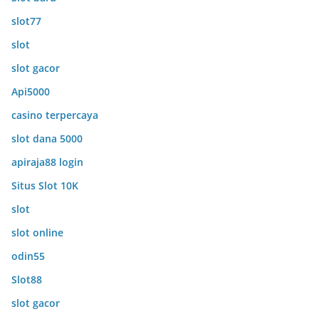
slot77
slot
slot gacor
Api5000
casino terpercaya
slot dana 5000
apiraja88 login
Situs Slot 10K
slot
slot online
odin55
Slot88
slot gacor