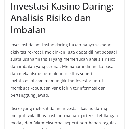
Investasi Kasino Daring:
Analisis Risiko dan
Imbalan
Investasi dalam kasino daring bukan hanya sekadar
aktivitas rekreasi, melainkan juga dapat dilihat sebagai
suatu usaha finansial yang memerlukan analisis risiko
dan imbalan yang cermat. Memahami dinamika pasar
dan mekanisme permainan di situs seperti
logintotoslot.com memungkinkan investor untuk
membuat keputusan yang lebih terinformasi dan
bertanggung jawab.
Risiko yang melekat dalam investasi kasino daring
meliputi volatilitas hasil permainan, potensi kehilangan
modal, dan faktor eksternal seperti perubahan regulasi