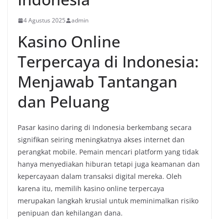
4 Agustus 2025
admin
Kasino Online
Terpercaya di Indonesia:
Menjawab Tantangan
dan Peluang
Pasar kasino daring di Indonesia berkembang secara
signifikan seiring meningkatnya akses internet dan
perangkat mobile. Pemain mencari platform yang tidak
hanya menyediakan hiburan tetapi juga keamanan dan
kepercayaan dalam transaksi digital mereka. Oleh
karena itu, memilih kasino online terpercaya
merupakan langkah krusial untuk meminimalkan risiko
penipuan dan kehilangan dana.