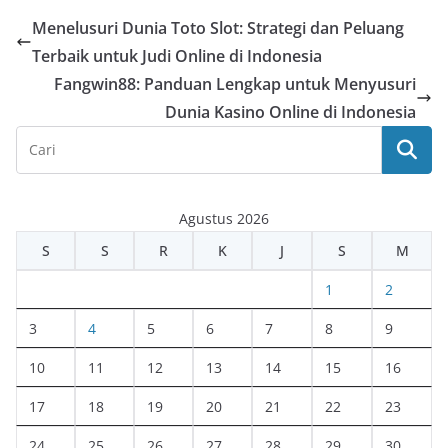
Menelusuri Dunia Toto Slot: Strategi dan Peluang
Terbaik untuk Judi Online di Indonesia
Fangwin88: Panduan Lengkap untuk Menyusuri
Dunia Kasino Online di Indonesia
Agustus 2026
S
S
R
K
J
S
M
1
2
3
4
5
6
7
8
9
10
11
12
13
14
15
16
17
18
19
20
21
22
23
24
25
26
27
28
29
30