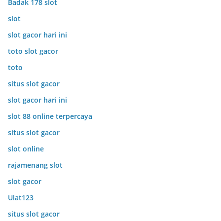
Badak 178 slot
slot
slot gacor hari ini
toto slot gacor
toto
situs slot gacor
slot gacor hari ini
slot 88 online terpercaya
situs slot gacor
slot online
rajamenang slot
slot gacor
Ulat123
situs slot gacor