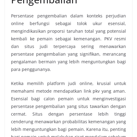
Persentase pengembalian dalam konteks perjudian
online berfungsi sebagai tolok ukur esensial,
mengindikasikan proporsi taruhan total yang potensial
kembali ke pemain sebagai kemenangan. PKV resmi
dan situs judi terpercaya sering menawarkan
persentase pengembalian yang signifikan, merancang
pengalaman bermain yang lebih menguntungkan bagi
para penggunanya.
Ketika memilih platform judi online, krusial untuk
memahami metode mendapatkan link pkv yang aman.
Esensial bagi calon pemain untuk menginvestigasi
persentase pengembalian yang situs tawarkan dengan
cermat. Situs dengan persentase lebih tinggi
cenderung menawarkan probabilitas kemenangan yang
lebih menguntungkan bagi pemain. Karena itu, penting
bagi pemain untuk melakukan riset mendalam sebelum