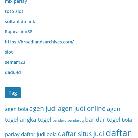
mix parlay
toto slot
sultanlido link
Rajacasino88
https://broadlandsarchives.com/
slot
semar123
dadu4d
Tag
agen judi
agen judi online
agen
agen bola
togel
angka togel
bandar togel
bola
bandarq
bandarqq
daftar
daftar situs judi
parlay
daftar judi bola