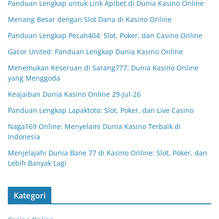
Panduan Lengkap untuk Link Apibet di Dunia Kasino Online
Menang Besar dengan Slot Dana di Kasino Online
Panduan Lengkap Pecah404: Slot, Poker, dan Casino Online
Gacor United: Panduan Lengkap Dunia Kasino Online
Menemukan Keseruan di Sarang777: Dunia Kasino Online
yang Menggoda
Keajaiban Dunia Kasino Online 29-Jul-26
Panduan Lengkap Lapaktoto: Slot, Poker, dan Live Casino
Naga169 Online: Menyelami Dunia Kasino Terbaik di
Indonesia
Menjelajahi Dunia Bane 77 di Kasino Online: Slot, Poker, dan
Lebih Banyak Lagi
Kategori