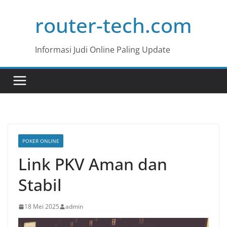
Skip
router-tech.com
to
content
Informasi Judi Online Paling Update
POKER ONLINE
Link PKV Aman dan
Stabil
18 Mei 2025
admin