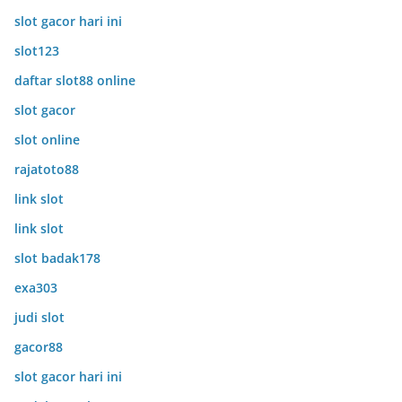
slot gacor hari ini
slot123
daftar slot88 online
slot gacor
slot online
rajatoto88
link slot
link slot
slot badak178
exa303
judi slot
gacor88
slot gacor hari ini