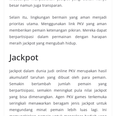
besar namun juga transparan.
Selain itu, lingkungan bermain yang aman menjadi
prioritas utama. Menggunakan link PKV yang aman
memberikan pemain ketenangan pikiran. Mereka dapat
berpartisipasi dalam permainan dengan harapan
meraih jackpot yang mengubah hidup.
Jackpot
Jackpot dalam dunia judi online PKV merupakan hasil
akumulatif taruhan yang dibuat oleh para pemain.
Semakin bertambah jumlah pemain yang
berpartisipasi, semakin meningkat pula nilai jackpot
yang bisa dimenangkan. Agen PKV games terkemuka
seringkali menawarkan beragam jenis jackpot untuk
mengundang minat pemain lebih luas lagi. Ini