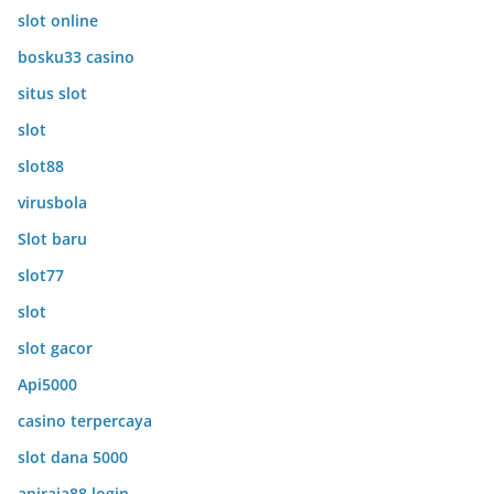
slot online
bosku33 casino
situs slot
slot
slot88
virusbola
Slot baru
slot77
slot
slot gacor
Api5000
casino terpercaya
slot dana 5000
apiraja88 login