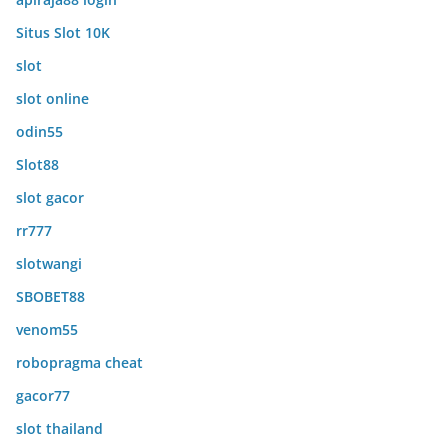
Situs Slot 10K
slot
slot online
odin55
Slot88
slot gacor
rr777
slotwangi
SBOBET88
venom55
robopragma cheat
gacor77
slot thailand