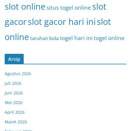
slot online
slot
situs togel online
gacor
slot gacor hari ini
slot
online
togel hari ini
togel online
taruhan bola
Arsip
Agustus 2026
Juli 2026
Juni 2026
Mei 2026
April 2026
Maret 2026