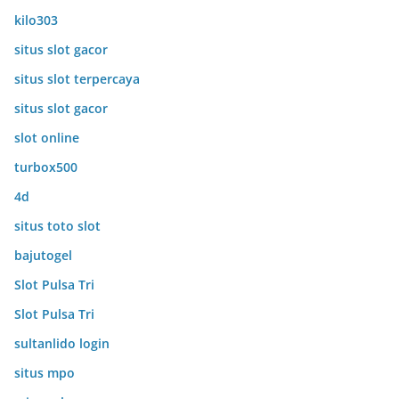
kilo303
situs slot gacor
situs slot terpercaya
situs slot gacor
slot online
turbox500
4d
situs toto slot
bajutogel
Slot Pulsa Tri
Slot Pulsa Tri
sultanlido login
situs mpo