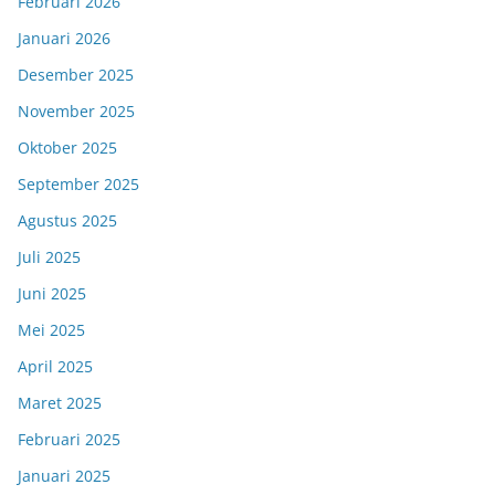
Februari 2026
Januari 2026
Desember 2025
November 2025
Oktober 2025
September 2025
Agustus 2025
Juli 2025
Juni 2025
Mei 2025
April 2025
Maret 2025
Februari 2025
Januari 2025