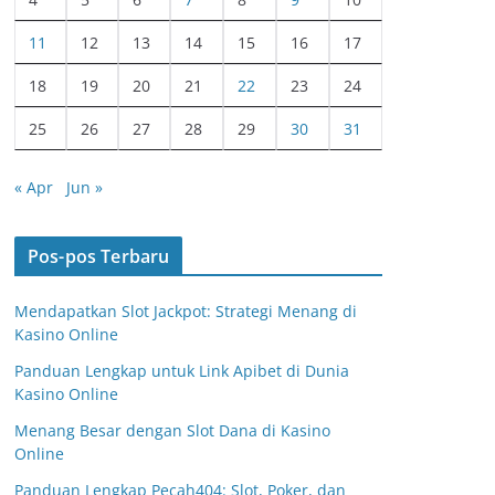
11
12
13
14
15
16
17
18
19
20
21
22
23
24
25
26
27
28
29
30
31
« Apr
Jun »
Pos-pos Terbaru
Mendapatkan Slot Jackpot: Strategi Menang di
Kasino Online
Panduan Lengkap untuk Link Apibet di Dunia
Kasino Online
Menang Besar dengan Slot Dana di Kasino
Online
Panduan Lengkap Pecah404: Slot, Poker, dan