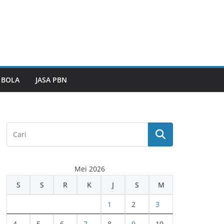
I BOLA
JASA PBN
Mei 2026
S
S
R
K
J
S
M
1
2
3
4
5
6
7
8
9
10