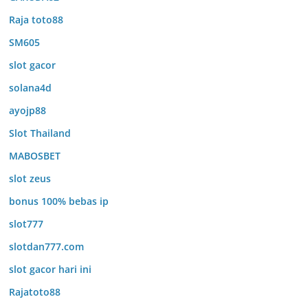
Raja toto88
SM605
slot gacor
solana4d
ayojp88
Slot Thailand
MABOSBET
slot zeus
bonus 100% bebas ip
slot777
slotdan777.com
slot gacor hari ini
Rajatoto88