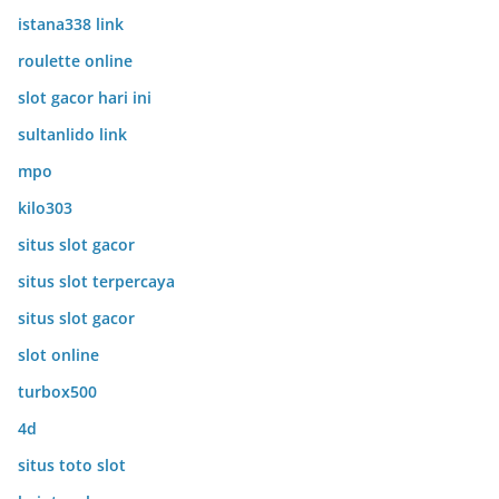
istana338 link
roulette online
slot gacor hari ini
sultanlido link
mpo
kilo303
situs slot gacor
situs slot terpercaya
situs slot gacor
slot online
turbox500
4d
situs toto slot