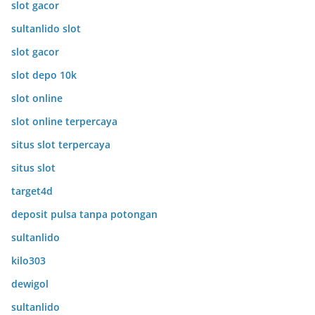
slot gacor
sultanlido slot
slot gacor
slot depo 10k
slot online
slot online terpercaya
situs slot terpercaya
situs slot
target4d
deposit pulsa tanpa potongan
sultanlido
kilo303
dewigol
sultanlido