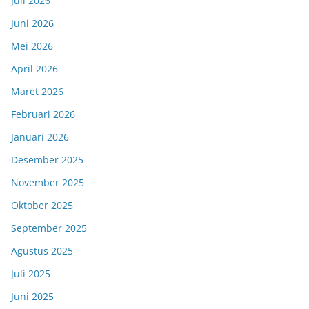
Juli 2026
Juni 2026
Mei 2026
April 2026
Maret 2026
Februari 2026
Januari 2026
Desember 2025
November 2025
Oktober 2025
September 2025
Agustus 2025
Juli 2025
Juni 2025