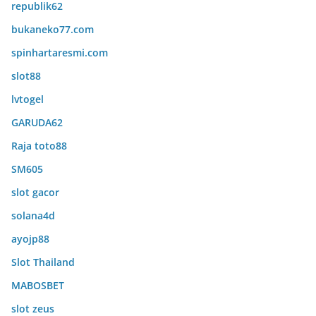
republik62
bukaneko77.com
spinhartaresmi.com
slot88
lvtogel
GARUDA62
Raja toto88
SM605
slot gacor
solana4d
ayojp88
Slot Thailand
MABOSBET
slot zeus