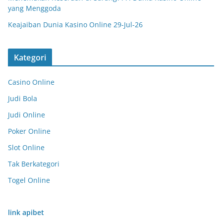
yang Menggoda
Keajaiban Dunia Kasino Online 29-Jul-26
Kategori
Casino Online
Judi Bola
Judi Online
Poker Online
Slot Online
Tak Berkategori
Togel Online
link apibet