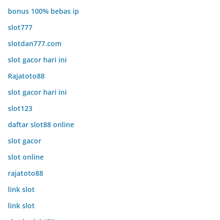
bonus 100% bebas ip
slot777
slotdan777.com
slot gacor hari ini
Rajatoto88
slot gacor hari ini
slot123
daftar slot88 online
slot gacor
slot online
rajatoto88
link slot
link slot