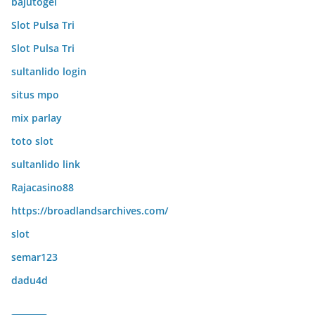
bajutogel
Slot Pulsa Tri
Slot Pulsa Tri
sultanlido login
situs mpo
mix parlay
toto slot
sultanlido link
Rajacasino88
https://broadlandsarchives.com/
slot
semar123
dadu4d