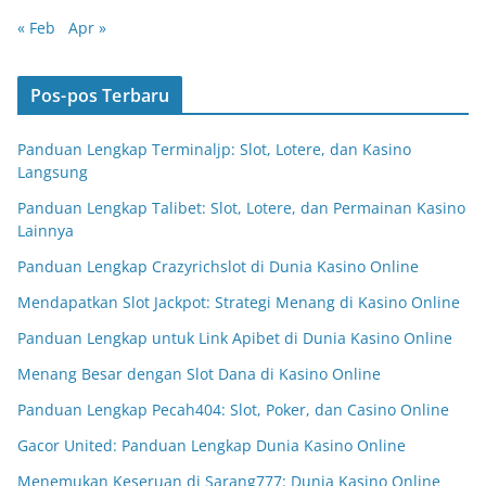
« Feb
Apr »
Pos-pos Terbaru
Panduan Lengkap Terminaljp: Slot, Lotere, dan Kasino
Langsung
Panduan Lengkap Talibet: Slot, Lotere, dan Permainan Kasino
Lainnya
Panduan Lengkap Crazyrichslot di Dunia Kasino Online
Mendapatkan Slot Jackpot: Strategi Menang di Kasino Online
Panduan Lengkap untuk Link Apibet di Dunia Kasino Online
Menang Besar dengan Slot Dana di Kasino Online
Panduan Lengkap Pecah404: Slot, Poker, dan Casino Online
Gacor United: Panduan Lengkap Dunia Kasino Online
Menemukan Keseruan di Sarang777: Dunia Kasino Online