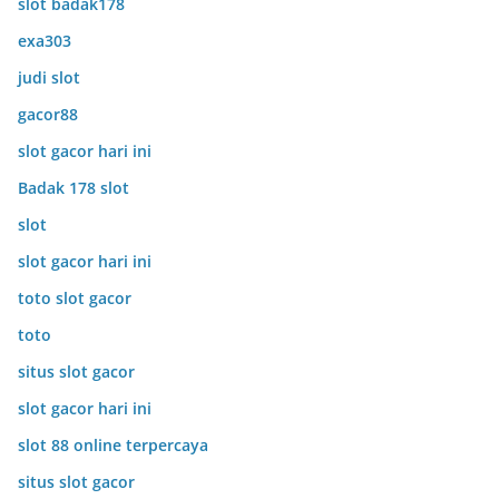
slot badak178
exa303
judi slot
gacor88
slot gacor hari ini
Badak 178 slot
slot
slot gacor hari ini
toto slot gacor
toto
situs slot gacor
slot gacor hari ini
slot 88 online terpercaya
situs slot gacor