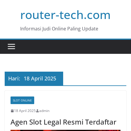
Skip
router-tech.com
to
content
Informasi Judi Online Paling Update
Hari:
18 April 2025
SLOT ONLINE
18 April 2025
admin
Agen Slot Legal Resmi Terdaftar