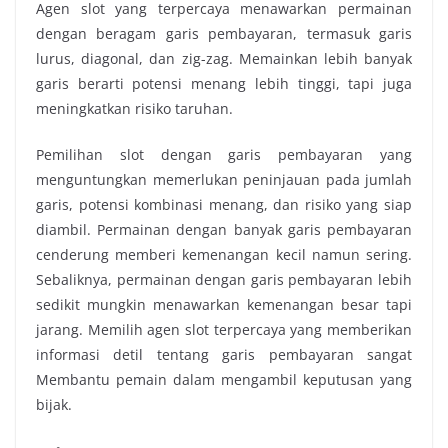
Agen slot yang terpercaya menawarkan permainan
dengan beragam garis pembayaran, termasuk garis
lurus, diagonal, dan zig-zag. Memainkan lebih banyak
garis berarti potensi menang lebih tinggi, tapi juga
meningkatkan risiko taruhan.
Pemilihan slot dengan garis pembayaran yang
menguntungkan memerlukan peninjauan pada jumlah
garis, potensi kombinasi menang, dan risiko yang siap
diambil. Permainan dengan banyak garis pembayaran
cenderung memberi kemenangan kecil namun sering.
Sebaliknya, permainan dengan garis pembayaran lebih
sedikit mungkin menawarkan kemenangan besar tapi
jarang. Memilih agen slot terpercaya yang memberikan
informasi detil tentang garis pembayaran sangat
Membantu pemain dalam mengambil keputusan yang
bijak.