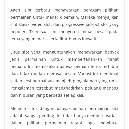
Agen slot terbaru menawarkan beragam pilihan
permainan untuk menarik pemain. Mereka menyajikan
slot klasik, video slot, dan progressive jackpot slot yang
populer. Tren saat ini menyoroti minat besar pada
tema yang menarik serta fitur bonus inovatif.
Situs slot yang menguntungkan menawarkan banyak
jenis permainan untuk mempertahankan minat
pemain. Ini memastikan bahwa pemain terus terhibur
dan tidak mudah merasa bosan. Variasi ini membuat
setiap sesi permainan menjadi pengalaman yang unik.
Pengalaman tersebut menghadirkan peluang menang
dan hiburan yang berbeda setiap kali.
Memilih situs dengan banyak pilihan permainan slot
adalah sangat penting. Ini tidak hanya memberi variasi
dalam pilihan permainan tetapi juga membuka