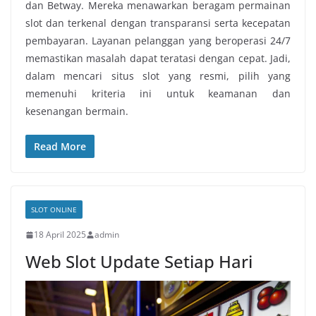
dan Betway. Mereka menawarkan beragam permainan
slot dan terkenal dengan transparansi serta kecepatan
pembayaran. Layanan pelanggan yang beroperasi 24/7
memastikan masalah dapat teratasi dengan cepat. Jadi,
dalam mencari situs slot yang resmi, pilih yang
memenuhi kriteria ini untuk keamanan dan
kesenangan bermain.
Read More
SLOT ONLINE
18 April 2025
admin
Web Slot Update Setiap Hari