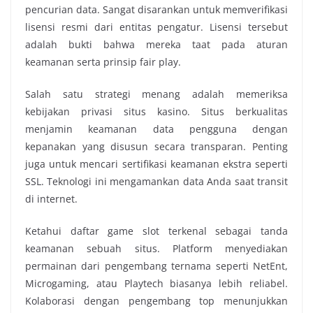
pencurian data. Sangat disarankan untuk memverifikasi
lisensi resmi dari entitas pengatur. Lisensi tersebut
adalah bukti bahwa mereka taat pada aturan
keamanan serta prinsip fair play.
Salah satu strategi menang adalah memeriksa
kebijakan privasi situs kasino. Situs berkualitas
menjamin keamanan data pengguna dengan
kepanakan yang disusun secara transparan. Penting
juga untuk mencari sertifikasi keamanan ekstra seperti
SSL. Teknologi ini mengamankan data Anda saat transit
di internet.
Ketahui daftar game slot terkenal sebagai tanda
keamanan sebuah situs. Platform menyediakan
permainan dari pengembang ternama seperti NetEnt,
Microgaming, atau Playtech biasanya lebih reliabel.
Kolaborasi dengan pengembang top menunjukkan