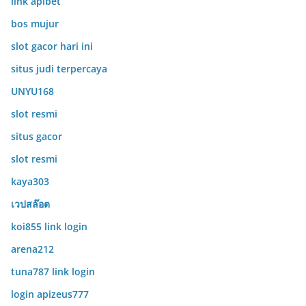
link apibet
bos mujur
slot gacor hari ini
situs judi terpercaya
UNYU168
slot resmi
situs gacor
slot resmi
kaya303
เวปสล๊อต
koi855 link login
arena212
tuna787 link login
login apizeus777