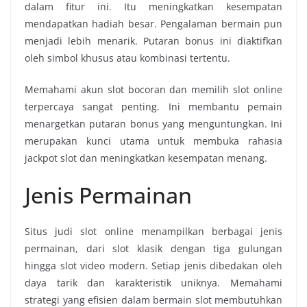
dalam fitur ini. Itu meningkatkan kesempatan
mendapatkan hadiah besar. Pengalaman bermain pun
menjadi lebih menarik. Putaran bonus ini diaktifkan
oleh simbol khusus atau kombinasi tertentu.
Memahami akun slot bocoran dan memilih slot online
terpercaya sangat penting. Ini membantu pemain
menargetkan putaran bonus yang menguntungkan. Ini
merupakan kunci utama untuk membuka rahasia
jackpot slot dan meningkatkan kesempatan menang.
Jenis Permainan
Situs judi slot online menampilkan berbagai jenis
permainan, dari slot klasik dengan tiga gulungan
hingga slot video modern. Setiap jenis dibedakan oleh
daya tarik dan karakteristik uniknya. Memahami
strategi yang efisien dalam bermain slot membutuhkan