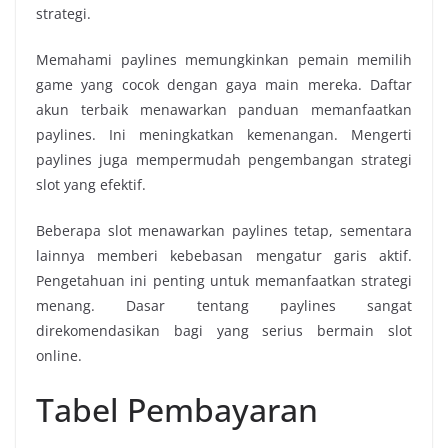
strategi.
Memahami paylines memungkinkan pemain memilih
game yang cocok dengan gaya main mereka. Daftar
akun terbaik menawarkan panduan memanfaatkan
paylines. Ini meningkatkan kemenangan. Mengerti
paylines juga mempermudah pengembangan strategi
slot yang efektif.
Beberapa slot menawarkan paylines tetap, sementara
lainnya memberi kebebasan mengatur garis aktif.
Pengetahuan ini penting untuk memanfaatkan strategi
menang. Dasar tentang paylines sangat
direkomendasikan bagi yang serius bermain slot
online.
Tabel Pembayaran