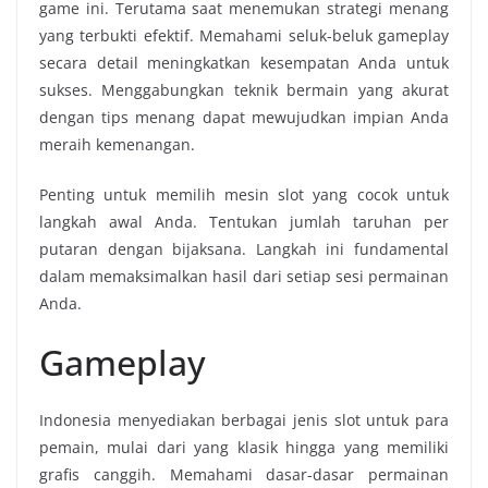
game ini. Terutama saat menemukan strategi menang
yang terbukti efektif. Memahami seluk-beluk gameplay
secara detail meningkatkan kesempatan Anda untuk
sukses. Menggabungkan teknik bermain yang akurat
dengan tips menang dapat mewujudkan impian Anda
meraih kemenangan.
Penting untuk memilih mesin slot yang cocok untuk
langkah awal Anda. Tentukan jumlah taruhan per
putaran dengan bijaksana. Langkah ini fundamental
dalam memaksimalkan hasil dari setiap sesi permainan
Anda.
Gameplay
Indonesia menyediakan berbagai jenis slot untuk para
pemain, mulai dari yang klasik hingga yang memiliki
grafis canggih. Memahami dasar-dasar permainan