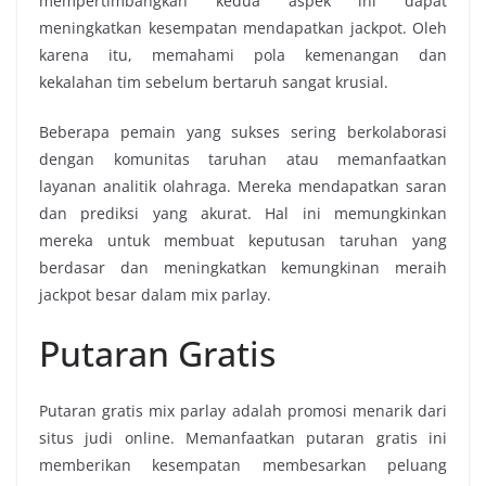
mempertimbangkan kedua aspek ini dapat
meningkatkan kesempatan mendapatkan jackpot. Oleh
karena itu, memahami pola kemenangan dan
kekalahan tim sebelum bertaruh sangat krusial.
Beberapa pemain yang sukses sering berkolaborasi
dengan komunitas taruhan atau memanfaatkan
layanan analitik olahraga. Mereka mendapatkan saran
dan prediksi yang akurat. Hal ini memungkinkan
mereka untuk membuat keputusan taruhan yang
berdasar dan meningkatkan kemungkinan meraih
jackpot besar dalam mix parlay.
Putaran Gratis
Putaran gratis mix parlay adalah promosi menarik dari
situs judi online. Memanfaatkan putaran gratis ini
memberikan kesempatan membesarkan peluang