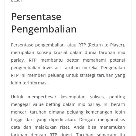
Persentase
Pengembalian
Persentase pengembalian, atau RTP (Return to Player),
merupakan konsep krusial dalam dunia taruhan mix
parlay. RTP membantu bettor memahami potensi
pengembalian investasi taruhan mereka. Pengenalan
RTP ini memberi peluang untuk strategi taruhan yang
lebih terinformasi.
Untuk memperbesar kesempatan sukses, penting
mengejar value betting dalam mix parlay. Ini berarti
mencari taruhan dimana peluang kemenangan lebih
tinggi dari yang diperkirakan. Dengan menganalisis
data dan melakukan riset, Anda bisa menemukan
taruhan dengan RTP tinggi. Taruhan semacam itu