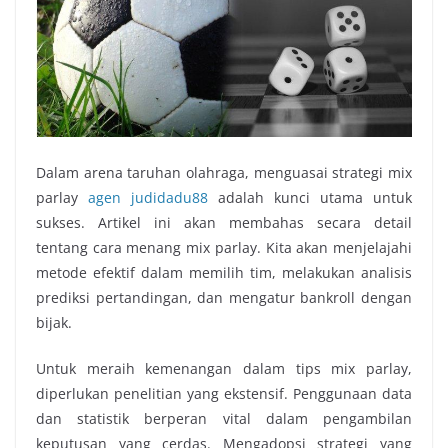
Dalam arena taruhan olahraga, menguasai strategi mix
parlay
agen judidadu88
adalah kunci utama untuk
sukses. Artikel ini akan membahas secara detail
tentang cara menang mix parlay. Kita akan menjelajahi
metode efektif dalam memilih tim, melakukan analisis
prediksi pertandingan, dan mengatur bankroll dengan
bijak.
Untuk meraih kemenangan dalam tips mix parlay,
diperlukan penelitian yang ekstensif. Penggunaan data
dan statistik berperan vital dalam pengambilan
keputusan yang cerdas. Mengadopsi strategi yang