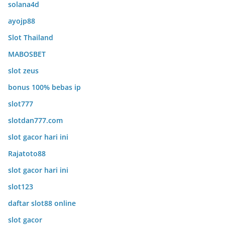
solana4d
ayojp88
Slot Thailand
MABOSBET
slot zeus
bonus 100% bebas ip
slot777
slotdan777.com
slot gacor hari ini
Rajatoto88
slot gacor hari ini
slot123
daftar slot88 online
slot gacor