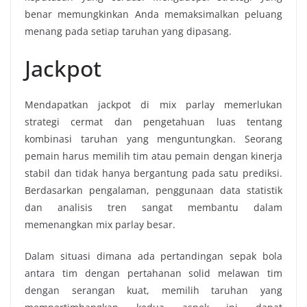
benar memungkinkan Anda memaksimalkan peluang
menang pada setiap taruhan yang dipasang.
Jackpot
Mendapatkan jackpot di mix parlay memerlukan
strategi cermat dan pengetahuan luas tentang
kombinasi taruhan yang menguntungkan. Seorang
pemain harus memilih tim atau pemain dengan kinerja
stabil dan tidak hanya bergantung pada satu prediksi.
Berdasarkan pengalaman, penggunaan data statistik
dan analisis tren sangat membantu dalam
memenangkan mix parlay besar.
Dalam situasi dimana ada pertandingan sepak bola
antara tim dengan pertahanan solid melawan tim
dengan serangan kuat, memilih taruhan yang