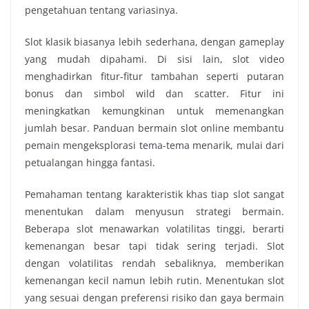
pengetahuan tentang variasinya.
Slot klasik biasanya lebih sederhana, dengan gameplay
yang mudah dipahami. Di sisi lain, slot video
menghadirkan fitur-fitur tambahan seperti putaran
bonus dan simbol wild dan scatter. Fitur ini
meningkatkan kemungkinan untuk memenangkan
jumlah besar. Panduan bermain slot online membantu
pemain mengeksplorasi tema-tema menarik, mulai dari
petualangan hingga fantasi.
Pemahaman tentang karakteristik khas tiap slot sangat
menentukan dalam menyusun strategi bermain.
Beberapa slot menawarkan volatilitas tinggi, berarti
kemenangan besar tapi tidak sering terjadi. Slot
dengan volatilitas rendah sebaliknya, memberikan
kemenangan kecil namun lebih rutin. Menentukan slot
yang sesuai dengan preferensi risiko dan gaya bermain