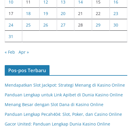
10
11
12
13
14
15
16
17
18
19
20
21
22
23
24
25
26
27
28
29
30
31
« Feb
Apr »
Pos-pos Terbaru
Mendapatkan Slot Jackpot: Strategi Menang di Kasino Online
Panduan Lengkap untuk Link Apibet di Dunia Kasino Online
Menang Besar dengan Slot Dana di Kasino Online
Panduan Lengkap Pecah404: Slot, Poker, dan Casino Online
Gacor United: Panduan Lengkap Dunia Kasino Online