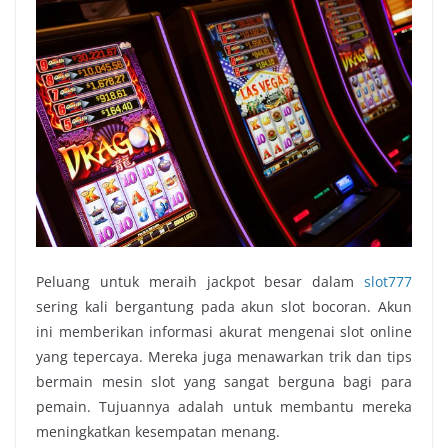
Peluang untuk meraih jackpot besar dalam
slot777
sering kali bergantung pada akun slot bocoran. Akun
ini memberikan informasi akurat mengenai slot online
yang tepercaya. Mereka juga menawarkan trik dan tips
bermain mesin slot yang sangat berguna bagi para
pemain. Tujuannya adalah untuk membantu mereka
meningkatkan kesempatan menang.