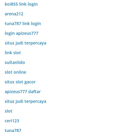
koi855 link login
arena212
tuna787 link login
login apizeus777
situs judi terpercaya
link slot
sultanlido
slot online
situs slot gacor
apizeus777 daftar
situs judi terpercaya
slot
ceri123
tuna787