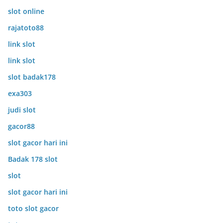
slot online
rajatoto88
link slot
link slot
slot badak178
exa303
judi slot
gacor88
slot gacor hari ini
Badak 178 slot
slot
slot gacor hari ini
toto slot gacor