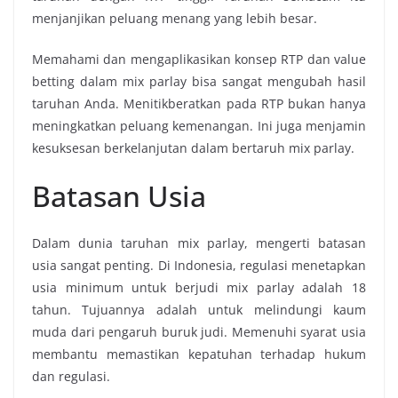
menjanjikan peluang menang yang lebih besar.
Memahami dan mengaplikasikan konsep RTP dan value
betting dalam mix parlay bisa sangat mengubah hasil
taruhan Anda. Menitikberatkan pada RTP bukan hanya
meningkatkan peluang kemenangan. Ini juga menjamin
kesuksesan berkelanjutan dalam bertaruh mix parlay.
Batasan Usia
Dalam dunia taruhan mix parlay, mengerti batasan
usia sangat penting. Di Indonesia, regulasi menetapkan
usia minimum untuk berjudi mix parlay adalah 18
tahun. Tujuannya adalah untuk melindungi kaum
muda dari pengaruh buruk judi. Memenuhi syarat usia
membantu memastikan kepatuhan terhadap hukum
dan regulasi.